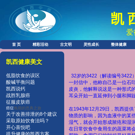
凯 
爱
首 页
精彩活动
古文明
灵性成长
整体健康
凯西健康美文
低脂饮食的误区
32
岁的
3422
（解读编号
3422
酸碱平衡问题
一封信中，他称自己是一位石
凯西说钙
皮炎，他解释说这是一种形式
战胜乳腺癌
耳朵开始一直延伸到小腿和脚
征服皮肤癌
癌症
晚期的恩典之旅
在
1943
年
12
月
29
日，凯西提供
关于改善排泄的8个建议
物质的影响，因为血液中的某
采取原始
饮食法吗？
湿气，就会开始形成脓疮和湿
开
心
喜
悦
吧
在日常饮食中食用生的蔬菜将
提
升
健
康的凯西方案