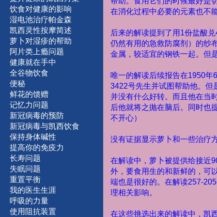
帮助。食用它们的时候最好是
饮食对健康的影响
在消化过程中必要的元素也不能
湿
电
池
治
疗
帕
金
森
凯西灵性按摩简述
后来的解读提到了用
1
份盐酸兑
萝卜对湿疹的帮助
仍然有用的急救防腐剂）的纱
阿片类上瘾问题
金属，较适宜的钢铁一起。但
健康就在手中
全谷物饮食
唯一的解读后续报告在
1950
年
便秘
3422
号先生并试图帮助他。但
鲜
花
的馈赠
并没有什么好转。而且他在当
记
忆
力
问
题
后他就将之抛在脑后。同时也
新
冠
病
毒
的
预
防
不开心）
新冠病毒与凯西饮食
保持身体碱性
没有证据显示萝卜和一些治疗
提
高
你
的
免
疫
力
长
寿
问
题
在解读中，萝卜被提供给接近
9
失
眠
问
题
外，要食用生的和新鲜的，可
重
置
平
衡
端也是很好的。在解读
257-205
我
的
医
生
生
涯
理相关影响。
呼
吸
的
力
量
使
用
阻
抗
装
置
在这些挑选出来的解读中，凯西