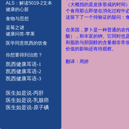
A
L
S
：
解
读
5
0
1
9
-
2
文
本
（大概指的是皮疹形成的时间
健康的心脏
个食用那么即使在消化过程中必
这留下了一个待验证的疑问：
食物与思想
蓝
莓
之
谜
在美国，萝卜是一种普通的农作
健康问答-苹果
酸），和丰富的钾。它同时也
和脂肪与胆固醇的含量都非常
医学同意凯西的饮食
价值的影响还有待观察。
你想要得到治愈？
翻译：周婷
凯西健康耳语-1
凯西健康耳语-
2
凯西健康耳语-3
医生如是说-丙肝
医生如是说-乳腺癌
医生如是说-原子碘