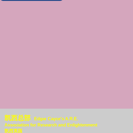
凯西总部
Edgar Cayce's A.R.E.
Association for Research an
d Enlightenment
凯西英国