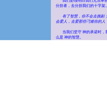
我们必须明白我们无法单
分担者，去分担我们的十字架
有了智慧，你不会去挑剔
会爱人，去爱那些刁难你的人
当我们坚守
神的承诺时，
么是
神的智慧。
当我们坦诚内心渴望去行
致，这就是智慧。
“当我房屋毁坏，大部分
几乎吞没我的境况中站起来；
态，慢慢溜走。我好渴望得到
式。
这是这个经验，帮助我领
请修直你的路。让你的心
你是知道那条路的。你会
你是知道那条路的。那么