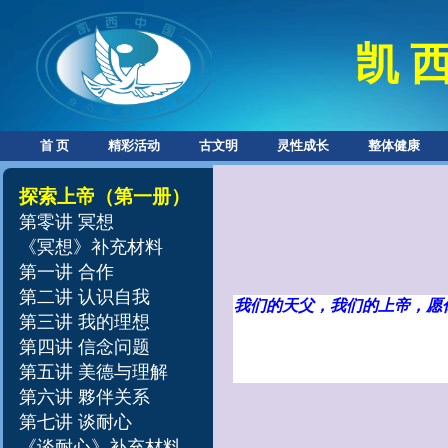
凯 西
首 页
精彩活动
古文明
灵性成长
整体健康
探索上帝
（第一册）
第零讲
冥想
《冥想》补充材料
第一讲 合作
第二讲 认识自我
我们的天父，我们的上帝，愿
第三讲 我的理想
第四讲 信念问题
第五讲 美德与理解
第六讲 夥伴关系
第七讲 谈耐心
《谈耐心》补充材料