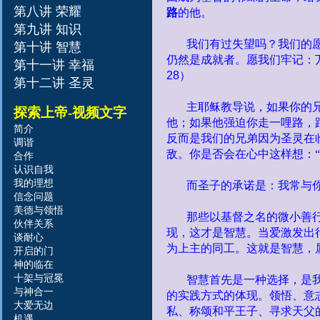
第八讲 荣耀
路
的他。
第九讲 知识
我们有过失望吗？我们的
第十讲 智慧
仍然是成就者。愿我们牢记：
第十一讲 幸福
28
）
第十二讲 圣灵
主耶稣教导说，如果你的
探索上帝
-视频文字
他；如果他强迫你走一哩路，
简介
反而是我们的兄弟因为圣灵在
调谐
敌。你是否会在心中这样想：
合作
认识自我
我的理想
而圣子的承诺是：我常与
信念问题
美德与领悟
那些以基督之名的微小善
伙伴关系
现，这才是智慧。当爱激发出
谈耐心
为上主的同工。这就是智慧，
开启的门
神
的
临
在
十架与冠冕
智慧首先是一种选择，是
与神
合一
的实践方式的体现。领悟、意
大爱无边
私、称颂和平王子、寻求天父
机遇