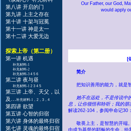
Our Father, our God,
May
第八讲 开启的门
would apply ou
第九讲 上主之存在
第十讲 十架与冠冕
第十一讲 神是太一
第十二讲 大爱无边
探索上帝（第二册）
第一讲 机遇
[
补充材料-1
补充材料-2
简介
补充材料-3
4
5
6
第二讲 夜与昼
把知识善用的能力，就是
补充材料-1
2
3
4
5
第三讲 上帝、天父，以
她不在远处，不是传说中
及
…
补充材料-1
，
2
，
3
，
4
息，让你领悟和聆听；我的朋
第四讲 欲望
解读
262-104
，参阅申命记
30
第五讲 心智的归宿
第六讲 身体的最终归宿
敬畏上主，是智慧的开端
第七讲 灵魂的最终归宿
由成为基督的耶稣的生命，给