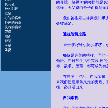
的开端。敬畏
神的领悟就是智
夜与昼
这样，天父籍由圣子而得到颂
神的彰显
欲望
心智的宿命
我们被指示去使用我们手
身体的宿命
会被满足。
灵魂的宿命
荣
耀
通往智慧之路
知识
智慧
圣子来到给你展示
道路
，
幸福
圣灵
耶稣是完美的榜样。同他
领悟。在日常生活中实践
神的
辱、欲求、堕落，都可成为有
在冲突、混乱、自我荣耀
果我们愿意跟圣灵走的更近、
径，必须活出来！
自我审视