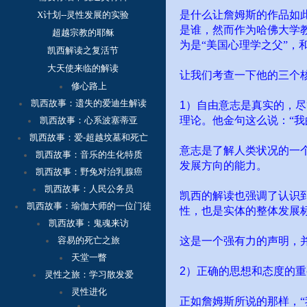
是什么让詹姆斯的作品如
X计划--灵性发展的实验
是谁，然而作为哈佛大学
超越宗教的耶稣
为是“美国心理学之父”，
凯西解读之复活节
大天使来临的解读
让我们考查一下他的三个
修心路上
凯西故事：
遗失的爱迪生解读
1
）自由意志是真实的，尽
理论。他金句这么说：“我
凯西故事：心系波塞蒂亚
凯西故事：爱-超越坟墓和死亡
意志是了解人类状况的一
凯西故事：音乐的生化特质
发展方向的能力。
凯西故事：野兔对治乳腺癌
凯西故事：人民公务员
凯西的解读也强调了认识
凯西故事：瑜伽大师的一位门徒
性，也是实体的整体发展标
凯西故事：鬼魂来访
容
易的死亡之旅
这是一个强有力的声明，
天堂一瞥
2
）正确的思想和态度的重
灵性之旅：学习散发爱
灵性进化
正如詹姆斯所说的那样，