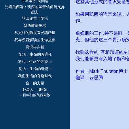
世界事务-美国篇
这些其他形式的意识完全被
光谱的两端：凯西的基督信仰与灵异
能力
如果用凯西的语言来说，
轮回转世与复活
作。
凯西教练技术
从更好的角度看灵魂转世
詹姆斯的工作
,
并不是唯一
充。但他的这三个要点确
我与凯西解读的生命交集
意识与实相
找到这样的“互相印证的
复活：生命的奇迹-1
我们能够更深入地了解和
复活：生命的奇迹--
2
复活：生命的奇迹-
3
作者：
Mark Thurston
博士
我们生活的有趣时代
翻译：云思腾
合一的力量
外星人、UFOs
一百年前的凯西家族