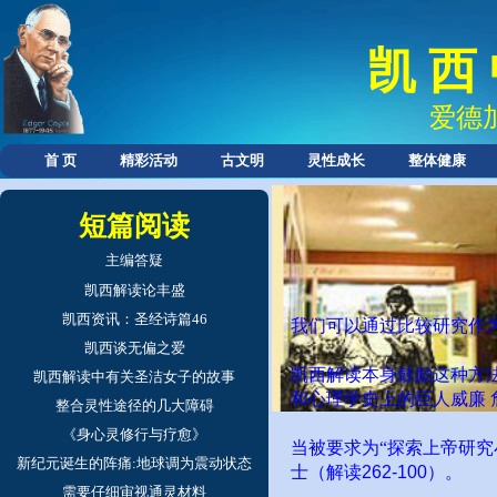
凯 西
爱德
首 页
精彩活动
古文明
灵性成长
整体健康
短篇阅读
主编答疑
凯西解读论丰盛
凯西资讯：圣经诗篇46
我们可以通过比较研究作
凯西谈无偏之爱
凯西解读本身鼓励这种方
凯西解读中有关圣洁女子的故事
和心理学史上的巨人威廉
整合灵性途径的几大障碍
《身心灵修行与疗愈》
当被要求为“探索上帝研
新纪元诞生的阵痛:地球调为震动状态
士（解读
262-100
）。
需要仔细审视通灵材料