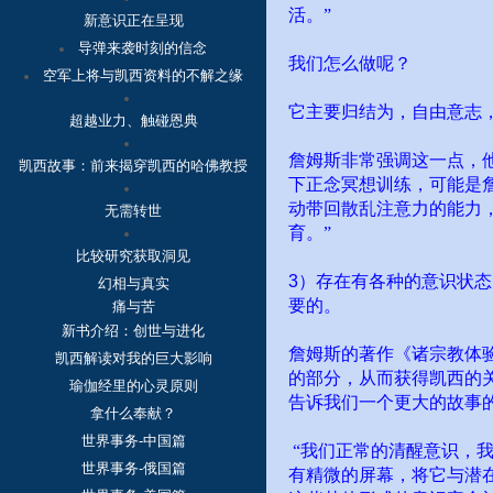
活。”
新意识正在呈现
导弹来袭时刻的信念
我们怎么做呢？
空军上将与凯西资料的不解之缘
它主要归结为，自由意志
超越业力、触碰恩典
詹姆斯非常强调这一点，
凯西故事：
前来揭穿凯西的哈佛教授
下正念冥想训练，可能是
动带回散乱注意力的能力
无需转世
育。”
比较研究获取洞见
3
）存在有各种的意识状态
幻相与真实
要的。
痛与苦
新书介绍：创世与进化
詹姆斯的著作《诸宗教体
凯西解读对我的巨大影响
的部分，从而获得凯西的
瑜伽经里的心灵原则
告诉我们一个更大的故事
拿什么奉献？
世界事务-中国篇
“我们正常的清醒意识，
世界事务-俄国篇
有精微的屏幕，将它与潜