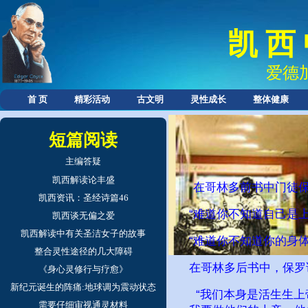
凯 西
爱德
首 页
精彩活动
古文明
灵性成长
整体健康
短篇阅读
主编答疑
凯西解读论丰盛
在哥林多前书中门徒
凯西资讯：圣经诗篇46
“难道你不知道自己是
凯西谈无偏之爱
凯西解读中有关圣洁女子的故事
“难道你不知道你的身
整合灵性途径的几大障碍
在哥林多后书中，保罗
《身心灵修行与疗愈》
新纪元诞生的阵痛:地球调为震动状态
“我们本身是活生生上
需要仔细审视通灵材料