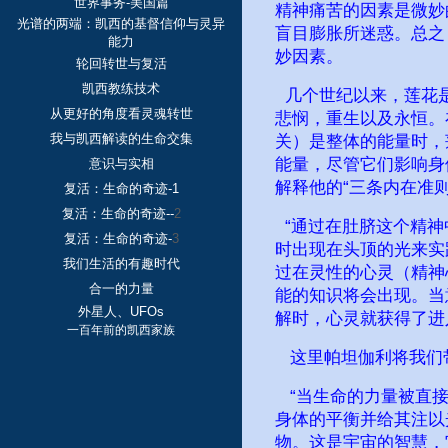
世界事务-美国篇
精神痛苦的因素是微妙
光谱的两端：凯西的基督信仰与灵异
盲目膨胀所迷惑。总之
能力
妙因素。
轮回转世与复活
凯西教练技术
几个世纪以来，莲花是
从更好的角度看灵魂转世
悲悯，重生以及永恒。
我与凯西解读的生命交集
关）是整体的能量时，
能量，尽管它们影响身
意识与实相
解释他的“三条内在准则
复活：生命的奇迹-1
复活：生命的奇迹--
2
“通过在肚脐这个精神
复活：生命的奇迹-
3
时出现在头顶的光来实
我们生活的有趣时代
过在灵性的心灵（精神心
合一的力量
能的知识将会出现。当
外星人、UFOs
解时，心灵就获得了进
一百年前的凯西家族
这里帕坦伽利将我们带
“当生命的力量被直接
身体的平衡并给其注以
物。这是宇宙的智慧，