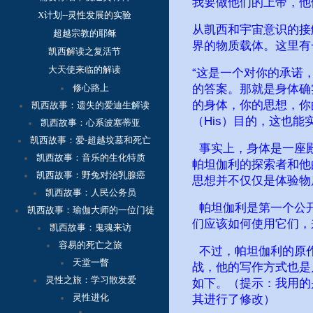
我要做他们的上帝，他
X计划--灵性发展的实验
从凯西和宇宙意识的接
超越宗教的耶稣
界的物质载体。这里有
凯西解读之复活节
大天使来临的解读
“这是一个对你的承诺
修心路上
的答案。那就是身体确
的身体，你的思想，你
凯西故事：
遗失的爱迪生解读
（His）目的，这也能
凯西故事：心系波塞蒂亚
凯西故事：爱-超越坟墓和死亡
事实上，身体是一座殿
凯西故事：音乐的生化特质
帕坦伽利的探索者和他
凯西故事：野兔对治乳腺癌
思想并不仅仅是体验物
凯西故事：人民公务员
帕坦伽利是第一个公开
凯西故事：瑜伽大师的一位门徒
们应该如何使用它们，
凯西故事：鬼魂来访
容
易的死亡之旅
不过，帕坦伽利的原作
天堂一瞥
战，他的写作方式也是
灵性之旅：学习散发爱
如下。（提示：我用的是S
灵性进化
其进行了修改）