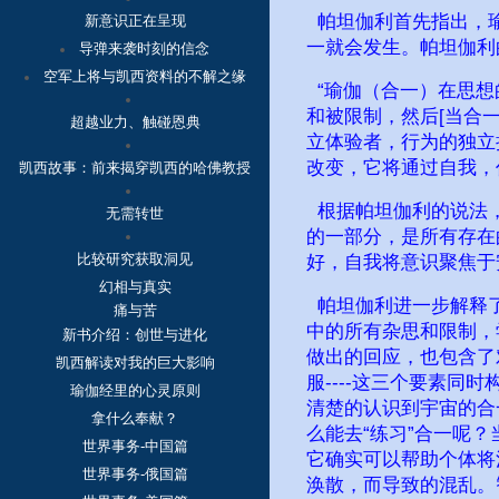
帕坦伽利首先指出，瑜
新意识正在呈现
一就会发生。帕坦伽利
导弹来袭时刻的信念
空军上将与凯西资料的不解之缘
“瑜伽（合一）在思想
和被限制，然后[当合一
超越业力、触碰恩典
立体验者，行为的独立
改变，它将通过自我，
凯西故事：
前来揭穿凯西的哈佛教授
根据帕坦伽利的说法，
无需转世
的一部分，是所有存在
比较研究获取洞见
好，自我将意识聚焦于
幻相与真实
帕坦伽利进一步解释了
痛与苦
中的所有杂思和限制，
新书介绍：创世与进化
做出的回应，也包含了
凯西解读对我的巨大影响
服----这三个要素
瑜伽经里的心灵原则
清楚的认识到宇宙的合
拿什么奉献？
么能去“练习”合一呢
世界事务-中国篇
它确实可以帮助个体将
世界事务-俄国篇
涣散，而导致的混乱。