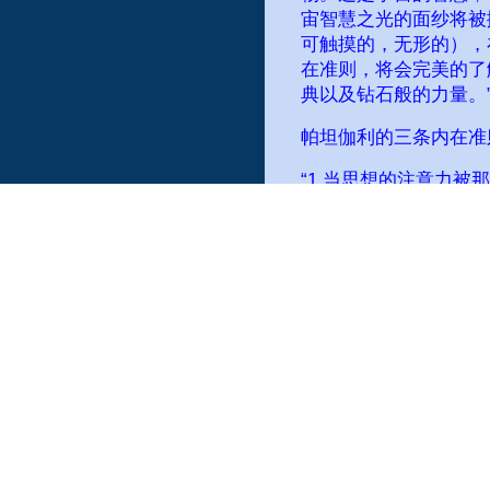
宙智慧之光的面纱将被
可触摸的，无形的），
在准则，将会完美的了
典以及钻石般的力量。
帕坦伽利的三条内在准
“1,当思想的注意力
了专注与集中。”
2，“当认知完全集中
这就是冥想。”
3，“当观察的领域和
就会像那唯一的本质和
了分开的身份，这就是
“当这三者一起发生时
当这样的内在准则被熟
熟练掌握中，新的视觉
为光之眼，也可称之为
习。”