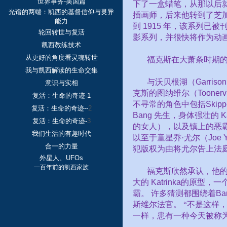
世界事务-美国篇
下了一盒蜡笔，从那以后
光谱的两端：凯西的基督信仰与灵异
插画师，后来他转到了芝
能力
到
1915
年，该系列已被
轮回转世与复活
影系列，并很快将作为动
凯西教练技术
从更好的角度看灵魂转世
福克斯在大萧条时期
我与凯西解读的生命交集
与沃贝根湖（
Garrison
意识与实相
克斯的图纳维尔（
Toonervi
复活：生命的奇迹-1
不寻常的角色中包括
Skipp
复活：生命的奇迹--
2
Bang
先生，身体强壮的
Ka
复活：生命的奇迹-
3
的女人），以及镇上的恶
我们生活的有趣时代
以至于童星乔·尤尔（
Joe 
合一的力量
犯版权为由将尤尔告上法
外星人、UFOs
一百年前的凯西家族
福克斯欣然承认，他
大的
Katrinka
的原型，一
霸。
许多猜测都围绕着
Ba
斯维尔法官。
“不是这样
一样，患有一种今天被称