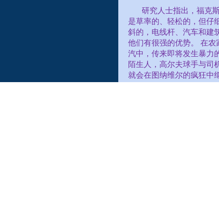
研究人士指出，福克
是草率的、轻松的，但仔
斜的，电线杆、汽车和建
他们有很强的优势。
在农
汽中，传来即将发生暴力
陌生人，高尔夫球手与司
就会在图纳维尔的疯狂中
保持方丹正常工作，
Rice
在内，以及插画家
Ta
一直持续到深夜。
例如，
询作家斯科特菲茨杰拉德
为了两个年幼女儿的看护
位公开的无神论者，致力
伊迪丝的好友中有约瑟
趣的且富有的社交名媛。
友卡罗琳·哈廷斯（
Carolin
凯西成为朋友，他将收到