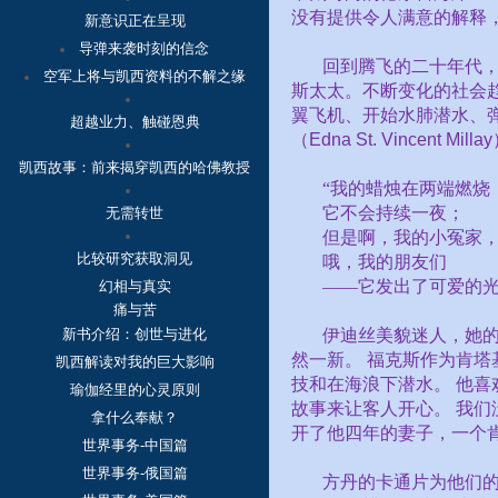
没有提供令人满意的解释
新意识正在呈现
导弹来袭时刻的信念
回到腾飞的二十年代，
空军上将与凯西资料的不解之缘
斯太太。不断变化的社会
翼飞机、开始水肺潜水、弹
超越业力、触碰恩典
（
Edna St. Vincent Millay
凯西故事：
前来揭穿凯西的哈佛教授
“我的蜡烛在两端燃烧
它不会持续一夜；
无需转世
但是啊，我的小冤家
比较研究获取洞见
哦，我的朋友们
——它发出了可爱的光
幻相与真实
痛与苦
新书介绍：创世与进化
伊迪丝美貌迷人，她的
然一新。
福克斯作为肯塔
凯西解读对我的巨大影响
技和在海浪下潜水。
他喜
瑜伽经里的心灵原则
故事来让客人开心。
我们
拿什么奉献？
开了他四年的妻子，一个
世界事务-中国篇
世界事务-俄国篇
方丹的卡通片为他们