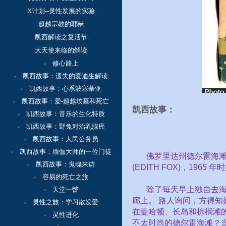
X计划--灵性发展的实验
超越宗教的耶稣
凯西解读之复活节
大天使来临的解读
修心路上
凯西故事：
遗失的爱迪生解读
凯西故事：心系波塞蒂亚
凯西故事：爱-超越坟墓和死亡
凯西故事：
凯西故事：音乐的生化特质
凯西故事：野兔对治乳腺癌
凯西故事：人民公务员
凯西故事：瑜伽大师的一位门徒
佛罗里达州德尔雷海
凯西故事：鬼魂来访
(EDITH FOX)
，
1965
年时
容
易的死亡之旅
除了每天早上独自去
天堂一瞥
廊上。
路人询问，方得知
灵性之旅：学习散发爱
在曼哈顿、长岛和棕榈滩
灵性进化
不太时尚的德尔雷海滩？