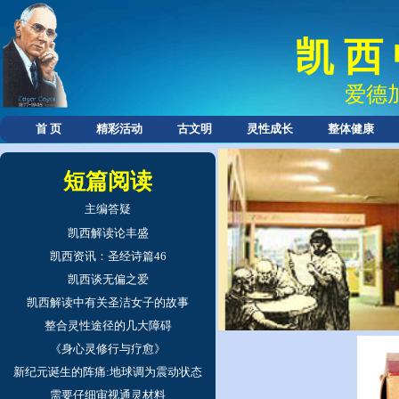
凯 西
爱德
首 页
精彩活动
古文明
灵性成长
整体健康
短篇阅读
主编答疑
凯西解读论丰盛
凯西资讯：圣经诗篇46
凯西谈无偏之爱
凯西解读中有关圣洁女子的故事
整合灵性途径的几大障碍
《身心灵修行与疗愈》
新纪元诞生的阵痛:地球调为震动状态
需要仔细审视通灵材料