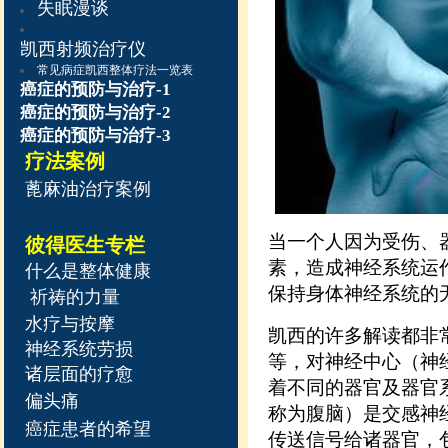
失眠漫谈
凯西射频治疗仪
常见病症凯西整体疗法一览表
癌症的预防与治疗-1
癌症的预防与治疗-2
癌症的预防与治疗-3
疗法案例
蓖麻油治疗案例
当一个人因为受伤、
彼得医生专栏
素，造成神经系统运
什么是
整
体健康
保持身体神经系统的
祈祷的力量
水疗与按摩
凯西的许多解读都非
神经系统劳损
等，对神经中心（神
诸层面的疗愈
着不同的器官及器官
偏头痛
称为腹脑）是交感神
癌症患者的希望
传送信号给诸器官，