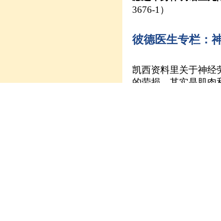
3676-1）
彼德医生专栏：
凯西资料里关于神经劳
的劳损，其实是肌肉
肌肉和骨骼的结实的
或者半撕裂。神经劳
或肌肉痉挛等现象会
来凯西资料的角度来
长期性运动和平衡的
疗按摩、盐醋包裹法
此外，未得到正确治
次生问题，改变反射
程，如吸收消化、排