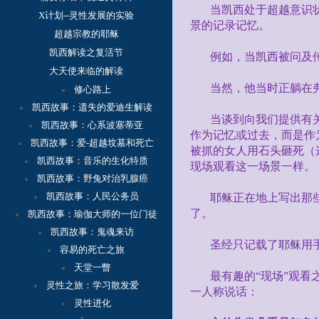
当凯西处于超越意识
X计划--灵性发展的实验
景的记录记忆。
超越宗教的耶稣
凯西解读之复活节
例如，当凯西被问及
大天使来临的解读
当然，他当时正躺在
修心路上
凯西故事：
遗失的爱迪生解读
当谈到向我们提供有
凯西故事：心系波塞蒂亚
作为记忆或过去，而是作
凯西故事：爱-超越坟墓和死亡
被抓的女人用石头砸死（
凯西故事：音乐的生化特质
现场观看这一场景一样。
凯西故事：野兔对治乳腺癌
凯西故事：人民公务员
耶稣正在地上写出那
了。
凯西故事：瑜伽大师的一位门徒
凯西故事：鬼魂来访
圣经只记载了耶稣用
容
易的死亡之旅
天堂一瞥
最有趣的“现场”观
灵性之旅：学习散发爱
一人称说话：
灵性进化