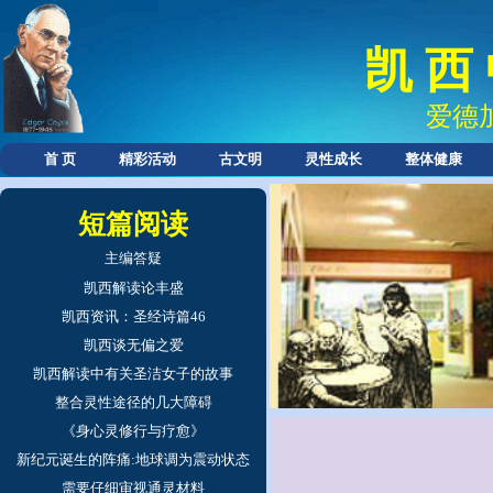
凯 西
爱德
首 页
精彩活动
古文明
灵性成长
整体健康
短篇阅读
主编答疑
凯西解读论丰盛
凯西资讯：圣经诗篇46
凯西谈无偏之爱
凯西解读中有关圣洁女子的故事
整合灵性途径的几大障碍
《身心灵修行与疗愈》
新纪元诞生的阵痛:地球调为震动状态
需要仔细审视通灵材料