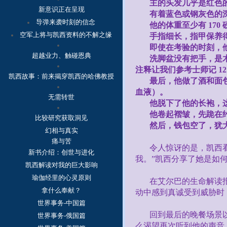
主的头发几乎是红色
新意识正在呈现
有着蓝色或钢灰色的
导弹来袭时刻的信念
他的体重至少有
170
空军上将与凯西资料的不解之缘
手指细长，指甲保养
即使在考验的时刻，
超越业力、触碰恩典
洗脚盆没有把手，是
注释让我们参考士师记
12
凯西故事：
前来揭穿凯西的哈佛教授
最后，他做了酒和面
血液）。
无需转世
他脱下了他的长袍，
他卷起褶皱，先跪在
比较研究获取洞见
然后，钱包空了，犹
幻相与真实
痛与苦
令人惊讶的是，凯西
新书介绍：创世与进化
我。”凯西分享了她是如
凯西解读对我的巨大影响
瑜伽经里的心灵原则
在艾尔巴的生命解读
拿什么奉献？
动中感到真诚受到威胁时
世界事务-中国篇
回到最后的晚餐场景
世界事务-俄国篇
么渴望再次听到他的声音