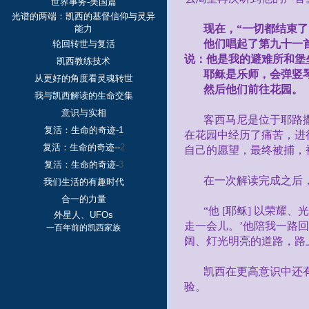
世界事务-美国篇
光谱的两端：凯西的基督信仰与灵异
现在，“一切都结束了
能力
他们唱起了第九十一
轮回转世与复活
说：他是我的避难所和堡
凯西教练技术
耶稣是乐师，会弹竖
从更好的角度看灵魂转世
然后他们前往花园。
我与凯西解读的生命交集
意识与实相
客西马尼是位于耶路
复活：生命的奇迹-1
在花园中经历了痛苦，进
复活：生命的奇迹--
2
自己的愿望，最终被捕，
复活：生命的奇迹-
3
在一次解读完成之后
我们生活的有趣时代
合一的力量
“他
[
耶稣
]
以荣耀、光
外星人、UFOs
走一会儿。’他陪我一路
一百年前的凯西家族
阔、灯光明亮的道路，路
凯西在更高意识中还
验。