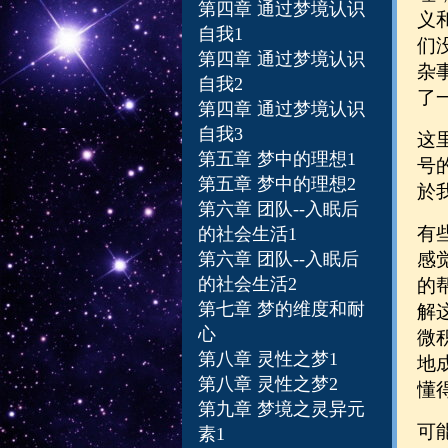
第四章
通过梦境认识
义
自我1
们
第四章
通过梦境认识
杂
自我2
了
第四章
通过梦境认识
自我3
这
第五章
梦中的理想1
号
第五章
梦中的理想2
於
第六章
团队--入眠后
有
的社会生活1
第六章
团队--入眠后
感
的社会生活2
的
第七章 梦的维度和耐
解
心
微
第八章 灵性之梦1
地
第八章 灵性之梦2
懂
第九章 梦境之灵异元
可
素1