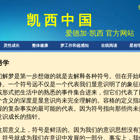
凯 西 中 国
爱德加
·
凯西 官方网站
灵性成长
整体健康
梦工作和超感知
在线阅读
星相
号学
们解梦是第一步想做的就是去解释各种符号。但在开始
身。一个符号远不仅是一个代表我们显意识明了的象征
或形式把生活中的熟悉的事件集合进来，但它们代表了
个含义的深度是显意识尚未完全理解的。容格的定义指
握的复杂事实的最可能的代表。因为符号指向那些尚未
意识成长的指针。
这层意义上，符号是鲜活的。因为我们的意识思想没有
，符号就成为我们在意识中发展的一部分。事实上，我