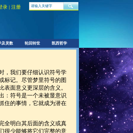
登录
|
注册
学及灵数
轮回转世
凯西哲学
时，我们要仔细认识符号学
或标记。尽管梦里符号的图
比表面意义更深层的含义。
出：符号是一个未被显意识
抓住的事情，它就成为潜在
完全明白其后面的含义或真
们很少能够将它们完整的意