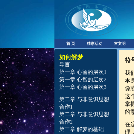
首 页
精彩活动
古文明
如何解梦
符
导言
第一章 心智的层次1
我
第一章 心智的层次2
本
第一章 心智的层次3
像
这
第二章 与非意识思想
掌
合作1
的
第二章 与非意识思想
合作2
在
第三章 解梦的基础
理