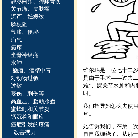
静脉曲张、脚踝骨伤
关节痛、皮肤瘤
流产、妊娠纹
肠梗阻
气胀、便秘
疝气
癫痫
坐骨神经痛
水肿
维尔玛是一位七十二岁
酗酒、酒精中毒
是由于手术——过去二
对动物过敏
难”、踝关节水肿和内
过敏
时。
咬伤、刺伤等
高血压、腹动脉瘤
我们指导她怎么去使
蜜蜂叮和关节炎
查。
钙沉着和眼疾
癌症引发的疼痛
她告诉我们，在第一
改善视力
再自我缠绕了。从那