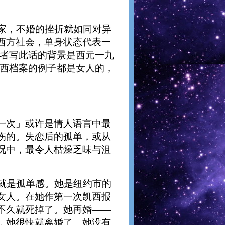
家，不婚的挫折就如同对异
西方社会，单身状态代表一
作者写此话的背景是西元一九
凯西档案的例子都是女人的，
。
一次」或许是情人语言中最
伤的。失恋后的孤单，或从
况中，最令人枯燥乏味与沮
就是孤单感。她是纽约市的
女人。在她作第一次凯西报
不久就死掉了。她再婚——
，她很快就离婚了。她没有