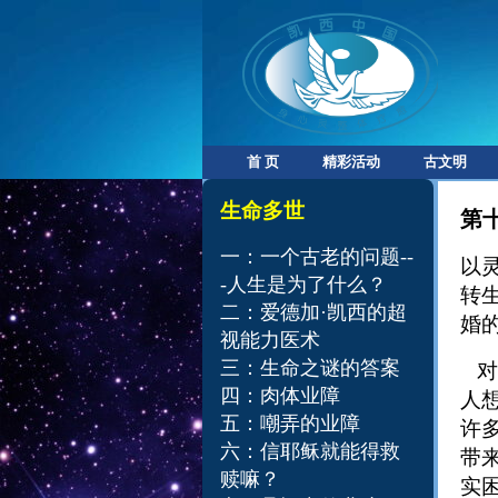
首 页
精彩活动
古文明
​​生命多世
第
一：一个古老的问题--
以
-人生是为了什么？
转
二：爱德加·凯西的超
婚
视能力医术
三：生命之谜的答案
对
四：肉体业障
人
五：嘲弄的业障
许
六：信耶稣就能得救
带
赎嘛？
实