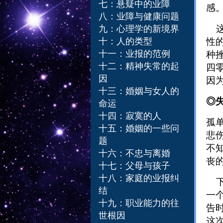
七：悬疑中的业障
感
八：业障与健康问题
这
九：心理学的新境界
十：人的类型
性
十一：业报的范例
种
十二：精神失常的起
四
因
因
十三：婚姻与女人的
◎
命运
十四：寂寞的人
孤
十五：婚姻的一些问
悲
题
不
十六：不忠与离婚
丧
十七：父母与孩子
十八：家庭的业报纠
下
结
一
十九：职业能力的往
告
世根因
这