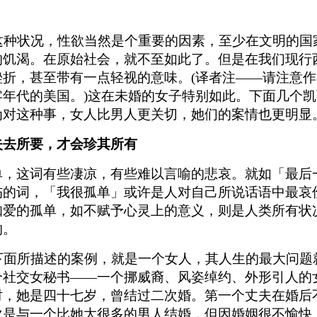
。
种状况，性欲当然是个重要的因素，至少在文明的国
的饥渴。在原始社会，就不至如此了。但是在我们现行
挫折，甚至带有一点轻视的意味。(译者注——请注意
零年代的美国。)这在未婚的女子特别如此。下面几个
为对这种事，女人比男人更关切，她们的案情也更明显
失去所要，才会珍其所有
单，这词有些凄凉，有些难以言喻的悲哀。就如「最后
伤的词，「我很孤单」或许是人对自己所说话语中最哀
知爱的孤单，如不赋予心灵上的意义，则是人类所有状
的。
面所描述的案例，就是一个女人，其人生的最大问题
个社交女秘书——一个挪威裔、风姿绰约、外形引人的
时，她是四十七岁，曾结过二次婚。第一个丈夫在婚后
次是与一个比她大很多的男人结婚，但因婚姻很不愉快