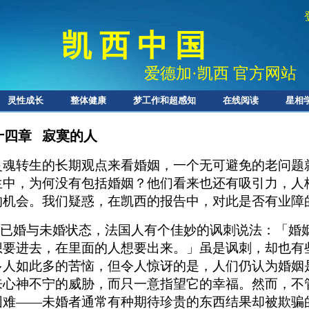
凯 西 中 国
爱德加
·
凯西 官方网站
灵性成长
整体健康
梦工作和超感知
在线阅读
星相
十四章 寂寞的人
灵魂转生的长期观点来看婚姻，一个无可避免的老问题
生中，为何没有包括婚姻？他们看来也还有吸引力，人
的机会。我们疑惑，在凯西的报告中，对此是否有业障
已婚与未婚状态，法国人有个佳妙的讽刺说法：「婚
想要进去，在里面的人想要出来。」虽是讽刺，却也有
多人如此多的苦恼，但令人惊讶的是，人们仍认为婚姻
来心神不宁的威胁，而只一意指望它的幸福。然而，不
困难——未婚者通常有种期待珍贵的东西结果却被欺骗