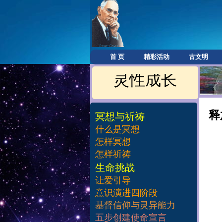
首 页
精彩活动
古文明
灵性成长
释
冥想与祈祷
什么是冥想
怎样冥想
怎样祈祷
​生命挑战
让爱引导
意识演进四阶段
基督信仰与灵异能力
五步创建使命宣言