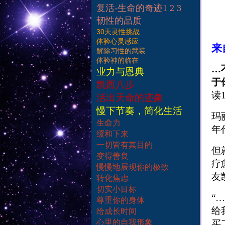
复活-生命的奇迹1 2 3
韧性的品质
30天灵性挑战
体验心灵感应
来
解除习性的武装
体验神的临在
…
业力与恩典
于
凯西八步
读1
活出天命的迹象
慢下节奏，简化生活
玛
生命力
年
缓和下来
一切皆有其目的
但
变得善良
疗
慢慢地展现你的极致
友
转化焦虑
切实小目标
“
尊重你的身体
给
给成长时间
心里的自我形象
买