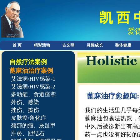
凯 西 
爱
首 页
精彩活动
古文明
灵性成长
整体健康
自然疗法案例
蓖麻油治疗案例
艾滋病/HIV感染-1
艾滋病/HIV感染-2
多动症、食道痉挛
蓖麻油疗愈趣闻
外伤、感染
挫伤、擦伤
我们的生活里几乎每
皮肤癌/角化症
蓖麻油包裹法热敷，
颈部的瘤、灰趾甲
中风后被诊断出有高
肝炎、胆结石
药一点也没有好转的