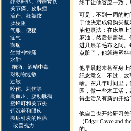
静脉曲张、脚踝骨伤
终于让他答应一致，
关节痛、皮肤瘤
可是，不到一周的时
流产、妊娠纹
于他决定成箱购买蓖
肠梗阻
油包裹法：在床单上
气胀、便秘
麻油，然后是盖毯。
疝气
癫痫
进几层羊毛布之间。
坐骨神经痛
点脏了，他就连塑料
水肿
酗酒、酒精中毒
他早晨起来甚至身上
对动物过敏
纪念意义。不过，故
过敏
啥。在几年时间里，
咬伤、刺伤等
园，做一些木工活，
高血压、腹动脉瘤
得生活又有新的开始
蜜蜂叮和关节炎
钙沉着和眼疾
他自己也开始研习关
癌症引发的疼痛
（Edgar Cayce a
改善视力
的。