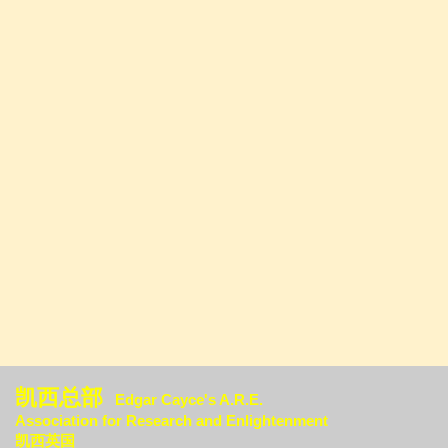
凯西总部
Edgar Cayce's A.R.E.
Association for Research an
d Enlightenment
凯西英国