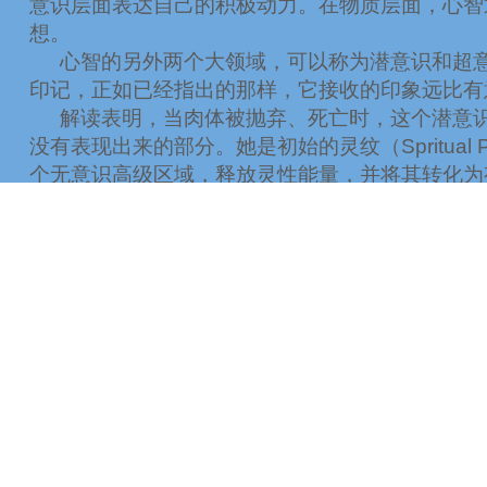
意识层面表达自己的积极动力。在物质层面，心智
想。
心智的另外两个大领域，可以称为潜意识和超
印记，正如已经指出的那样，它接收的印象远比有
解读表明，当肉体被抛弃、死亡时，这个潜意
没有表现出来的部分。她是初始的灵纹（
Spritual 
个无意识高级区域，释放灵性能量，并将其转化为
爱德加凯西的解读，将灵魂描述为一种特殊的
志组成的。灵是生命动力的本质；心智是创造性的
我们在三维时空中很自然地将灵魂、心智、意
德蒙·斯宾塞所说：“灵魂是身体的形式：因为灵魂
在潜意识的另一个领域里，有时似乎有一种机
一些心理学家认为，这种心灵感应现象是在集
在无意识状态下，爱德加凯西将自己的能力描
分解读都与身体疾病有关。
寻求帮助的意图，似
些区域与寻求者的潜意识融合。
许多解读材料都描述了这种无意识的活动。
这
这样，在寻求信息时，存在某些要素，如寻求者的经验和