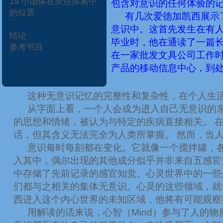
19
小团体在灵性探索中
包含对意识的任何体验的
的位置
有几次爱德加凯西展示
意识中。这首先发生在有
结论
毕业时，他在通读了一篇
参考书目
在一家批发文具公司工作
产品的移动信息中心，到
这种无意识记忆的完整性和复杂性，在个人生
从字面上看，一个人会成为进入自己无意识的
的思想和情绪，被认为与特定的疾病直接相关。
话，但其含义无法完全为人类所掌握。
然而，当
意识每时每刻都在变化。它就像一个搅拌罐，
入其中，偶尔出现的其他成分似乎并非来自五感官
中存储了先前记录的感官知觉。心灵世界中的一些
们都与之相关的集体无意识。心灵的这些领域，就
西进入这个内心世界的未知区域，他将有可能观察
用解读的话来说，心智（
Mind
）参与了人的物