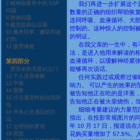
7
精神病案件中的
ESP
我们再进一步扩展这个
问题
数量的正确的组织帮助恢
8
附体问题
连同呼吸、血液循环、大
9
戴尼提和山达基
控制的。这种惊人的控制
10
佩奥特掌、蘑菇和迷
的明证。
幻剂
在我父亲的一生中，有
11
疲劳体验
法，是进入他用来解读的
血液循环，以缓解神经紧
第四部分
能够再次说话。
更安全的无意识之门
12
个人灵异体验
任何实践过或观察过催
13
平衡
响力。
可以产生的效果的
14
观察
被告知他正在吃的是洋葱
15
讨论通灵时的自我评
告知他正在被火柴烧伤，
估
细细考量建议的力量范
16
开发心灵感应的方
指出，在投影常规图片的
法
年
10
月
17
日，报道说在
17
运用你的梦境
18
冥想
花购买量增加了
57.5%
。