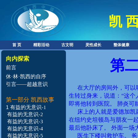
凯 西
首 页
精彩活动
古文明
灵性成长
整体健康
向内探索
第
前言
休·林·凯西的自序
引言——超越意识
在大厅的房间外，可以
生转过身来，说道：“这个
第一部分 凯西故事
即将他转到医院。
肺炎可
1
有益的无意识-1
床上的人就是爱德加凯
有益的无意识-2
在纽约史坦顿岛与朋友一
有益的无意识-3
最后他卧床了。
外面一场
有益的无意识-4
医生下楼叫救护车。
爸
有益的无意识-5