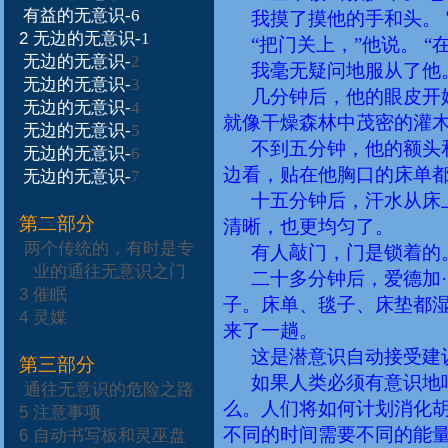
有益的无意识-6
我摸了摸他的手和头。
2
无边的无意识-1
“把门关上，”他说。
“
无边的无意识-
2
我毫无疑问地服从了他
无边的无意识-
3
几分钟后，他的眼皮开
无边的无意识-
4
就像干燥森林中茂密的灌
无边的无意识-
5
不到五分钟，他的额头
无边的无意识-
6
边看，贴在他胸口的床单
无边的无意识-
7
十五分钟后，汗水从床
第二部分
清晰，也更均匀了。
两个传统的，有时是专
有人敲门，门是锁着的
业的通往无意识之门
二十多分钟后，爱德加
3
催眠
子。床单、毯子、床垫都
4
灵媒
来了一趟。
这是潜意识自动接受建
第三部分
如果人类必须有意识地
通往无意识的危险之路
么。人们将如何计划消化
5
注意事项
不同的时间需要不同的能
6
自动书写板和灵巫盘