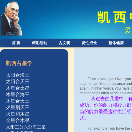
凯 西 
爱
首 页
精彩活动
古文明
灵性成长
整体健康
凯西占星学
太阳合海王
From several past lives you ha
太阳合天王
beginnings. Your endurance and p
木星合土星
again. In other words, you have 
relationships often serve as a me
木星合海王
从过去的几世中，你已
木星合天王
成功。你的耐力和毅力部
火星刑天王
当的能力承受这种生活经
火星和木星
式。
金星合木星
太阳三分六分海王星
For example, you have the unca