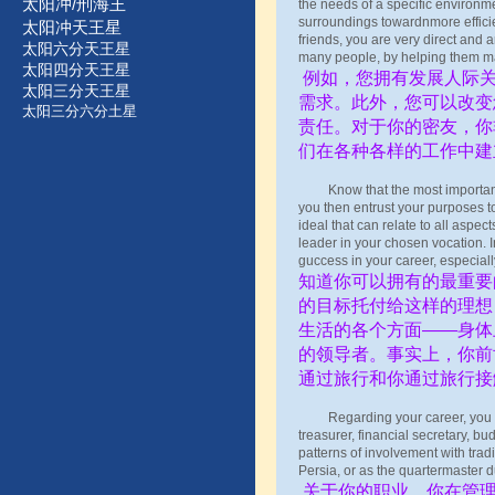
太阳冲/刑海王
the needs of a specific environme
surroundings towardnmore efficie
太阳冲天王星
friends, you are very direct and a
太阳六分天王星
many people, by helping them ma
太阳四分天王星
例如，您拥有发展人际关
太阳三分天王星
需求。此外，您可以改变
太阳三分六分土星
责任。对于你的密友，你
们在各种各样的工作中建
Know that the most important exp
you then entrust your purposes t
ideal that can relate to all aspect
leader in your chosen vocation. I
guccess in your career, especiall
知道你可以拥有的最重要
的目标托付给这样的理想
生活的各个方面——身体
的领导者。事实上，你前
通过旅行和你通过旅行接
Regarding your career, you hav
treasurer, financial secretary, bu
patterns of involvement with tradi
Persia, or as the quartermaster d
关于你的职业，你在管理