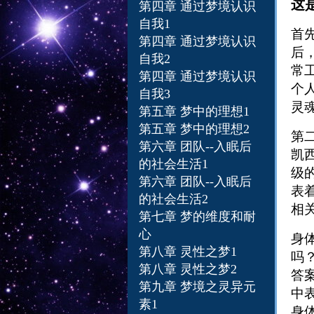
这
第四章
通过梦境认识
自我1
首
第四章
通过梦境认识
后
自我2
常
第四章
通过梦境认识
个
自我3
灵
第五章
梦中的理想1
第五章
梦中的理想2
第
第六章
团队--入眠后
凯
的社会生活1
级
第六章
团队--入眠后
表
的社会生活2
相
第七章 梦的维度和耐
心
身
第八章 灵性之梦1
吗
第八章 灵性之梦2
答
第九章 梦境之灵异元
中
素1
身