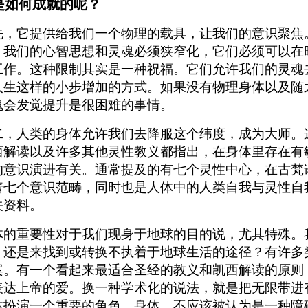
是如何成就的呢？
先，它提供给我们一个物理的载具，让我们的意识聚焦
，我们的心智思想和灵魂必须狭窄化，它们必须可以在
工作。这种限制其实是一种祝福。它们允许我们的灵魂去
人生这样的小步增加的方式。如果没有物理身体以及随
魂会发觉提升是很困难的事情。
二，人类的身体允许我们去降服这个纬度，成为大师。
西解读以及许多其他灵性教义都指出，在身体里存在有
的意识演进有关。通常提及的有七个灵性中心，在古梵
着七个意识范畴，同时也是人体中的人类自我与灵性自
关资料。
体的重要性对于我们现身于地球的目的说，尤其特殊。
？还是来找到或转换不执着于地球生活的途径？有许多
案。有一个看起来最适合圣经的教义和凯西解读的原则
表达上帝的爱。换一种学术化的说法，就是把无限带进
体扮演一个重要的角色。身体，不应该被认为是一种障