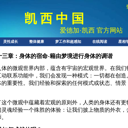
凯 西 中 国
爱德加
·
凯西 官方网站
灵性成长
整体健康
梦工作和超感知
在线阅读
星相
十三章：身体的宿命-籍由梦境进行身体的调谐
人体的微观世界内部，蕴含有宇宙的宏观世界。在我们
互动联系功能中，我们会发现一种模式：一切都在创造
体的重要性。我们经验和探索的任何模式或状态、情景
。
了这个微观中蕴藏着宏观的原则外，人类的身体还有更
们灵魂经验一个殊胜的体验：让我们披上物质的外衣，
师。