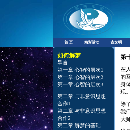
首 页
精彩活动
古文明
如何解梦
第
导言
在
第一章 心智的层次1
的
第一章 心智的层次2
身
第一章 心智的层次3
现
第二章 与非意识思想
合作1
除
第二章 与非意识思想
我
合作2
大
第三章 解梦的基础