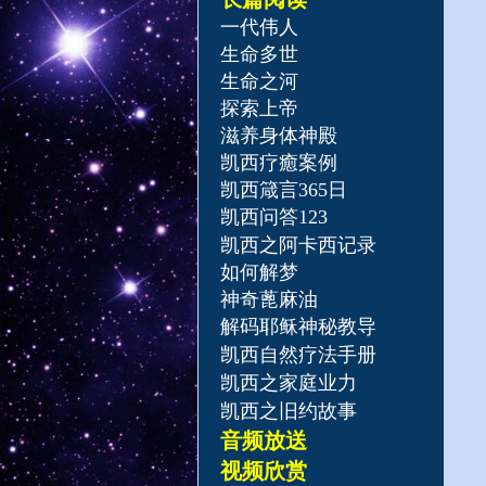
一代伟人
生命多世
生命之河
探索上帝
滋养身体神殿
凯西疗癒案例
凯西箴言365日
凯西问答123
凯西之阿卡西记录
如何解梦
神奇蓖麻油
解码耶稣神秘教导
凯西自然疗法手册
凯西之家庭业力
凯西之旧约故事
音频放送
​视频欣赏