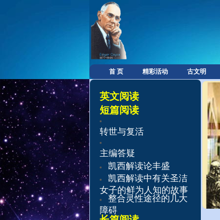
首 页
精彩活动
古文明
英文阅读
短篇阅读
转世与复活​
主编答疑
凯西解读论丰盛
凯西解读中有关圣洁
女子的鲜为人知的故事
整合灵性途径的几大
障碍
长篇阅读