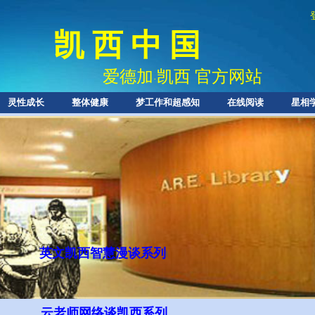
凯 西 中 国
爱德加
凯西 官方网站
·
灵性成长
整体健康
梦工作和超感知
在线阅读
星相
英文凯西智慧
漫谈系列
l
云老师网络谈凯西系列