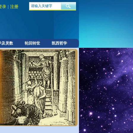
登录
|
注册
学及灵数
轮回转世
凯西哲学