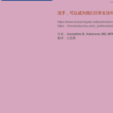
--
洗手，可以成为我们日常生活
https://www.researchgate.net/publicat
https
：
//msutoday.msu.edu/_/pdf/assets
作者：
Josephine B. Adamson, MD, MPH
翻译：云思腾