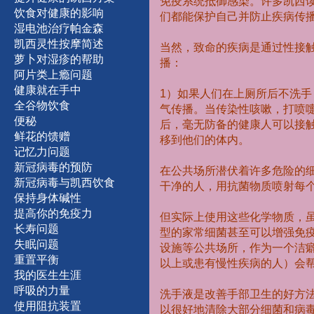
免疫系统抵御感染。许多凯西
饮食对健康的影响
们都能保护自己并防止疾病传
湿
电
池
治
疗
帕
金
森
凯西灵性按摩简述
当然，致命的疾病是通过性接
萝卜对湿疹的帮助
播：
阿片类上瘾问题
健康就在手中
1
）如果人们在上厕所后不洗手
全谷物饮食
气传播。当传染性咳嗽，打喷
便秘
后，毫无防备的健康人可以接
鲜
花
的馈赠
移到他们的体内。
记
忆
力
问
题
新
冠
病
毒
的
预
防
在公共场所潜伏着许多危险的
新冠病毒与凯西饮食
干净的人，用抗菌物质喷射每
保持身体碱性
提
高
你
的
免
疫
力
但实际上使用这些化学物质，
长
寿
问
题
型的家常细菌甚至可以增强免疫
失
眠
问
题
设施等公共场所，作为一个洁
重
置
平
衡
以上或患有慢性疾病的人）会
我
的
医
生
生
涯
呼
吸
的
力
量
洗手液是改善手部卫生的好方
使
用
阻
抗
装
置
以很好地清除大部分细菌和病