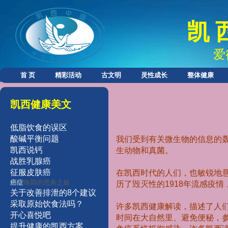
凯 
爱
首 页
精彩活动
古文明
灵性成长
整体健康
凯西健康美文
低脂饮食的误区
酸碱平衡问题
我们受到有关微生物的信息的
凯西说钙
生动物和真菌。
战胜乳腺癌
征服皮肤癌
在凯西时代的人们，也敏锐地
癌症
晚期的恩典之旅
历了毁灭性的
1918
年流感疫情
关于改善排泄的8个建议
采取原始
饮食法吗？
许多凯西健康解读，描述了人
开
心
喜
悦
吧
时间在大自然里、避免便秘，
提
升
健
康的凯西方案