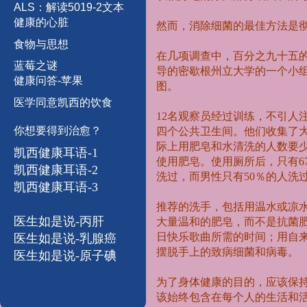
A
L
S
：
解
读
5
0
1
9
-
2
文
本
健康的心脏
然而，消除细菌的最佳方法是
食物与思想
在几项调查中，百分之九十五
蓝
莓
之
谜
导的密歇根州立大学的一个小
健康问答-苹果
图。
医学同意凯西的饮食
12
名观察员经过训练，不引人
你想要得到治愈？
四个公共卫生间。他们收集了
际上用肥皂和水清洗的人数要
凯西健康耳语-1
使用肥皂。使用厕所后，只有
6
凯西健康耳语-
2
洗过，而男性只有
50
％的人洗
凯西健康耳语-3
推荐的洗手，包括用温水或凉
医生如是说-丙肝
大量温和的肥皂，而不是抗菌
日快乐歌曲所需的时间；用自
医生如是说-乳腺癌
摆脱手上的致病细菌和病毒。
医生如是说-原子碘
为了身体健康的目的，应该保
该始终包含在每个人的生活和