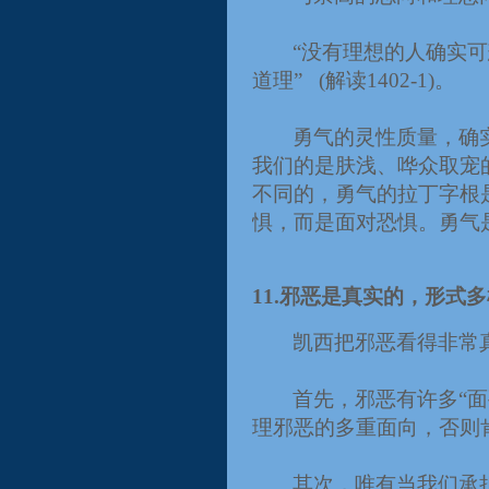
“没有理想的人确实
道理”
(
解读
1402-1)
。
勇气的灵性质量，确
我们的是肤浅、哗众取宠
不同的，勇气的拉丁字根
惧，而是面对恐惧。勇气
11.
邪恶是真实的，形式多
凯西把邪恶看得非常
首先，邪恶有许多“
理邪恶的多重面向，否则
其次，唯有当我们承