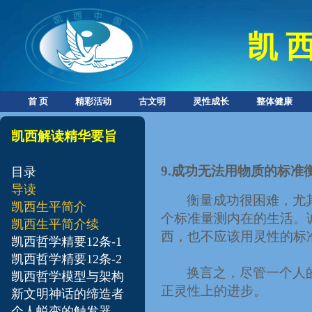
凯 西
首 页
精彩活动
古文明
灵性成长
整体健康
凯西解读精华要旨
9.
成功无法用物质的标准
目录
导读
衡量成功很困难，尤
凯西生平简介
个标准量测内在的生活。
凯西生平简介续
西，也不应该用灵性的标
凯西哲学精要12条-1
凯西哲学精要12条-2
换言之，尽管一个人
凯西哲学模型与架构
正灵性上的进步。
新文明神话的缔造者
个人蜕变的触发器