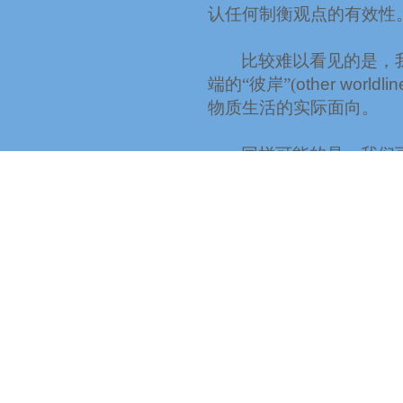
认任何制衡观点的有效性
比较难以看见的是，
端的“彼岸”
(
other
worldlin
物质生活的实际面向。
同样可能的是，我们
以至于忽略了人生中无形
基督意识为两个极端
攻击和侵犯：
这两个
些类型的邪恶。我们试图
用的灵性带来的一份赠礼
不会在过程中变得攻击和
蜕变转化：
有一个看