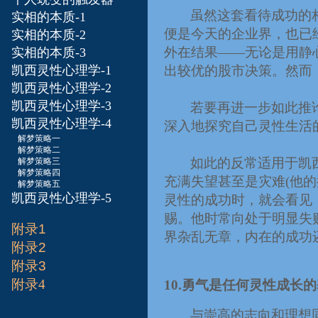
虽然这套看待成功的
实相的本质-1
便是今天的企业界，也已
实相的本质-2
外在结果
——
无论是用静
实相的本质-3
凯西灵性心理学-1
出较优的股市决策。然而
凯西灵性心理学-2
凯西灵性心理学-3
若要再进一步如此推
凯西灵性心理学-4
深入地探究自己灵性生活
解梦策略一
解梦策略二
如此的反常适用于凯
解梦策略三
解梦策略四
充满失望甚至是灾难
(
他的
解梦策略五
凯西灵性心理学-5
灵性的成功时，就会看见
赐。他时常向处于明显失
附录1
界杂乱无章，内在的成功
附录2
附录3
附录4
10.
勇气是任何灵性成长的
与崇高的志向和理想