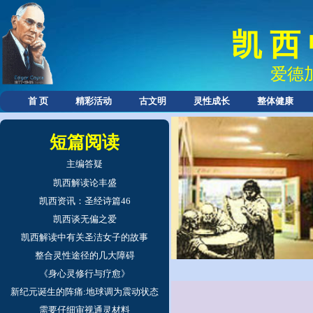
凯 西
爱德
首 页
精彩活动
古文明
灵性成长
整体健康
短篇阅读
主编答疑
凯西解读论丰盛
凯西资讯：圣经诗篇46
凯西谈无偏之爱
凯西解读中有关圣洁女子的故事
整合灵性途径的几大障碍
《身心灵修行与疗愈》
新纪元诞生的阵痛:地球调为震动状态
需要仔细审视通灵材料