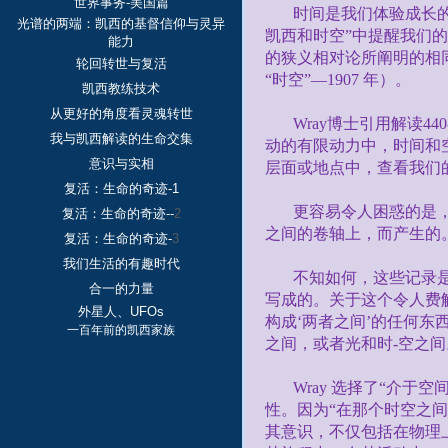
世界事务-美国篇
时间是我们体验成长
光谱的两端：凯西的基督信仰与灵异
凯西和时空”中提醒我们
能力
的狭义相对论所阐明的相
轮回转世与复活
“时空”—
1
907
年）。
凯西教练技术
从更好的角度看灵魂转世
Wray
博士引用解读
440
我与凯西解读的生命交集
动的有限动力中，时间和
意识与实相
层面或地点中，查看我们
复活：生命的奇迹-1
更容易令人困惑的是
复活：生命的奇迹--
2
之间的卷轴上，而产生的
复活：生命的奇迹-
3
我们生活的有趣时代
不知如何，这些记录
合一的力量
写成的。关于这个令人费
外星人、UFOs
构成‘两者之间’的任何东
一百年前的凯西家族
之间，或者光和时
-
空之间
Wray
选择了“介于空
性。因为“在那个时空之
其意识，不仅包括在物理