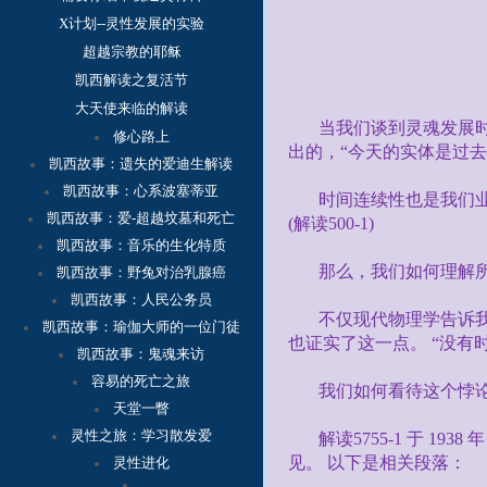
X计划--灵性发展的实验
超越宗教的耶稣
凯西解读之复活节
大天使来临的解读
当我们谈到灵魂发展
修心路上
出的，“今天的实体是过
凯西故事：
遗失的爱迪生解读
凯西故事：心系波塞蒂亚
时间连续性也是我们业
凯西故事：爱-超越坟墓和死亡
(
解读
500-1)
凯西故事：音乐的生化特质
那么，我们如何理解
凯西故事：野兔对治乳腺癌
凯西故事：人民公务员
不仅现代物理学告诉
凯西故事：瑜伽大师的一位门徒
也证实了这一点。 “没有
凯西故事：鬼魂来访
容
易的死亡之旅
我们如何看待这个悖
天堂一瞥
灵性之旅：学习散发爱
解读
5755-1
于
1938
年
见。 以下是相关段落：
灵性进化