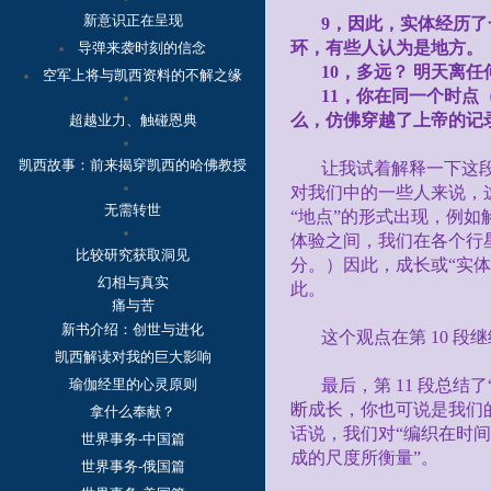
新意识正在呈现
9
，因此，实体经历了
环，有些人认为是地方。
导弹来袭时刻的信念
10
，多远？ 明天离任
空军上将与凯西资料的不解之缘
11
，你在同一个时点
么，仿佛穿越了上帝的记
超越业力、触碰恩典
凯西故事：
前来揭穿凯西的哈佛教授
让我试着解释一下这段
对我们中的一些人来说，这
无需转世
“地点”的形式出现，例
体验之间，我们在各个行
比较研究获取洞见
分。）因此，成长或“实
幻相与真实
此。
痛与苦
新书介绍：创世与进化
这个观点在第
10
段继
凯西解读对我的巨大影响
瑜伽经里的心灵原则
最后，第
11
段总结了
断成长，你也可说是我们的
拿什么奉献？
话说，我们对“编织在时
世界事务-中国篇
成的尺度所衡量”。
世界事务-俄国篇