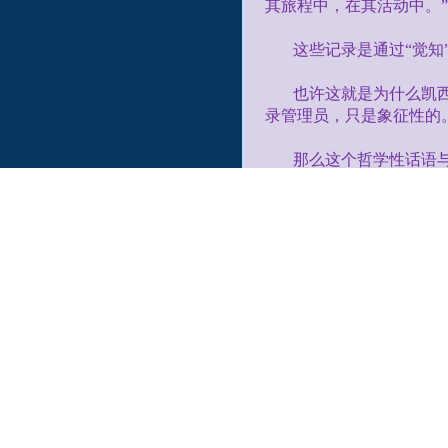
其旅程中，在其活动中。”
这些记录是通过“觉知
也许这就是为什么凯
录管理员，只是象征性的
那么这个哲学性话语
一方面，它表明时间
识到自己的进步，并在从
凯西给出了这个观点
22.
因为对于此实体—
间，所必须学习的课程。
子和圣灵”所表达意义相
23.
在耐心中，人会越
限存在中人类活动范围的
因此，时间、空间和耐