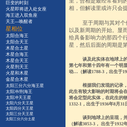
里，合相是最经常看到
巨变的时刻
相，但解读里或许只会
火星即将进入处女座
海王进入双鱼座
天王---唤醒者
至于周期与其对个
星相位
以及新周期的开始。显
太阳合海王
给具备影响力的那四个
太阳合天王
星，然后后面的周期是
木星合土星
木星合海王
谈及此实体在地球上
木星合天王
第七年和第十四年有一个明
火星刑天王
动
…
（解读
1788-3
，出生于
19
火星和木星
金星合木星
根据我们发现的记录
太阳三分六分海王星
太阳冲/刑海王
此生有较大影响的时期将会
太阳冲天王星
将会定型此实体，在此生的
太阳六分天王星
1332-1
，出生于
1936
年
8
月
31
太阳四分天王星
太阳三分天王星
谈到地球上的呈现，
太阳三分六分土星
（解读
3053-3
，
出生于
1932