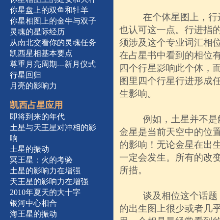
你星盘上的双鱼和牡羊
在个体星图上，行
你星相图上的金牛与双子
也认可这一点。行进指
灵魂的星际经历
须涉及这个专业词汇相
从南北交看你的灵魂任务
凯西星相基本要点
在占星书中看到的相位
尊重月亮周期---新月仪式
四个行星影响此个体，
行星回归
图里四个行星行进形成
月亮的影响力
生影响。
凯西占星应用
即将到来的年代
例如，土星并不是
土星与天王星对冲相的影
金星是当前天空中的位
响
的影响！无论金星在出
土星的振动
一定会发生。所有的改
冥王星：火的考验
所措。
土星的影响力在增强
天王星的影响力在增强
2010年夏天的大十字
谈及相位这个话题
银河中心相合
的出生图上很少或者几
海王星的振动