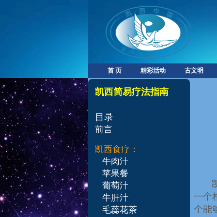
首 页
精彩活动
古文明
凯西简易疗法指南
目录
前言
凯西食疗：
牛肉汁
苹果餐
葡萄汁
一个
牛肝汁
个能
毛蕊花茶