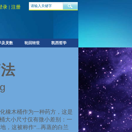
登录
|
注册
学及灵数
轮回转世
凯西哲学
疗法
g
焦化橡木桶作为一种药方，这是
桶大小尺寸仅有微小差别：一
地，这被称作“
...
再蒸的白兰