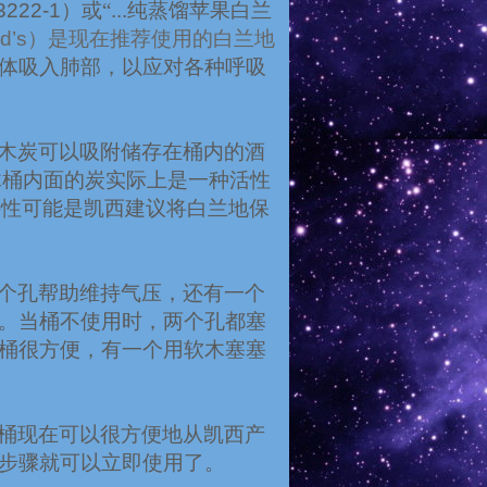
3222-1
）或“
...
纯蒸馏苹果白兰
rd’s
）是现在推荐使用的白兰地
体吸入肺部，以应对各种呼吸
木炭可以吸附储存在桶内的酒
木桶内面的炭实际上是一种活性
特性可能是凯西建议将白兰地保
个孔帮助维持气压，还有一个
。当桶不使用时，两个孔都塞
桶很方便，有一个用软木塞塞
桶现在可以很方便地从凯西产
步骤就可以立即使用了。