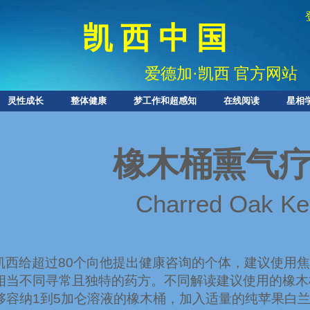
凯 西 中 国​​​​​​​
爱德加
·
凯西 官方网站
灵性成长
整体健康
梦工作和超感知
在线阅读
星相
橡木桶熏气
Charred Oak Ke
凯西给超过
80
个向他提出健康咨询的个体，建议使用
相当不同寻常且独特的药方。不同解读建议使用的橡木
够容纳
1
到
5
加仑溶液的橡木桶，加入适量的纯苹果白兰