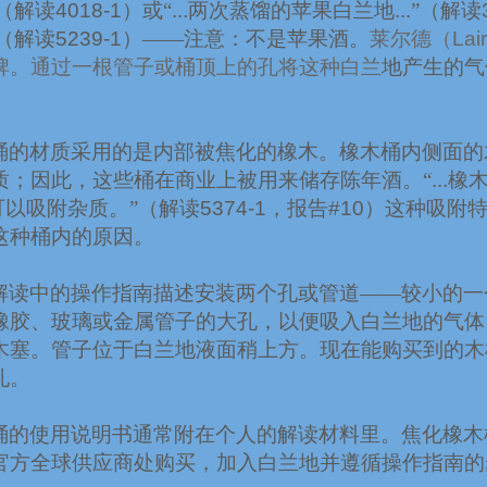
”（解读
4018-1
）或“
...
两次蒸馏的苹果白兰地
...
”（解读
”（解读
5239-1
）——注意：不是苹果酒。
莱尔德（
Lai
牌
。通过一根管子或桶顶上的孔将这种白兰
地产生的气
。
桶的材质采用的是内部被焦化的橡木。橡木桶内侧面的
质；因此，这些桶在商业上被用来储存陈年酒。“
...
橡
可以吸附杂质。”（解读
5374-1
，报告
#10
）这种吸附
这种桶内的原因。
解读中的操作指南描述安装两个孔或管道——较小的一
橡胶、玻璃或金属管子的大孔，以便吸入白兰地的气体
木塞。管子位于白兰地液面稍上方。现在能购买到的木
孔。
桶的使用说明书通常附在个人的解读材料里。焦化橡木
官方全球供应商处购买，加入白兰地并遵循操作指南的