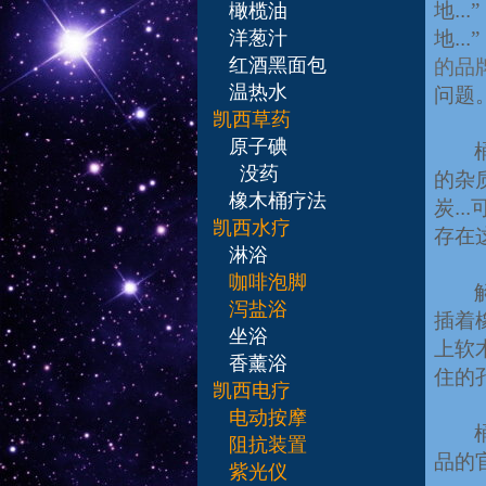
地
...
橄榄油
洋葱汁
地
...
红酒黑面包
的品
温热水
问题
​凯西草药
原子碘
没药
的杂
橡木桶疗法
炭
...
凯西水疗
存在
淋浴
咖啡泡脚
泻盐浴
插着
坐浴
上软
香薰浴
住的
凯西电疗
电动按摩
阻抗装置
品的
紫光仪