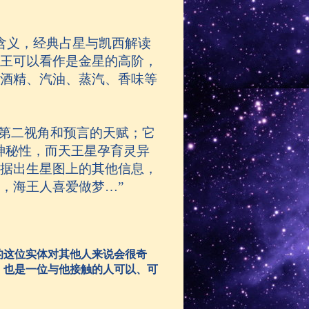
含义，经典占星与凯西解读
王可以看作是金星的高阶，
酒精、汽油、蒸汽、香味等
第二视角和预言的天赋；它
神秘性，而天王星孕育灵异
据出生星图上的其他信息，
，海王人喜爱做梦
…”
的这位实体对其他人来说会很奇
，也是一位与他接触的人可以、可