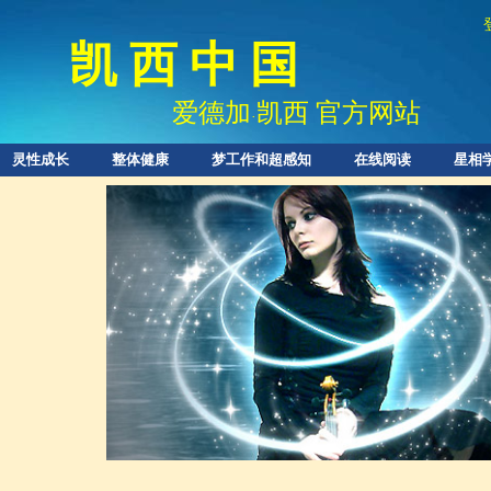
凯 西 中 国
爱德加
凯西 官方网站
·
灵性成长
整体健康
梦工作和超感知
在线阅读
星相