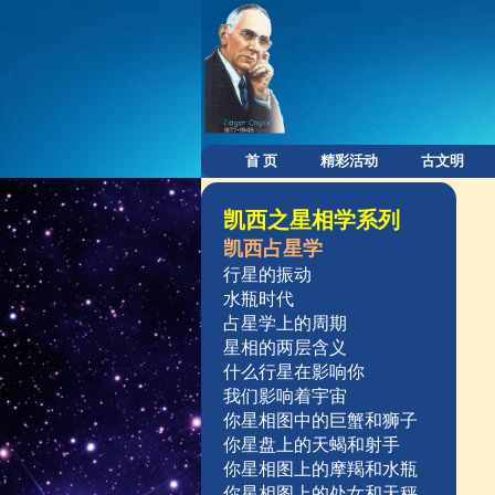
首 页
精彩活动
古文明
凯西之星相学系列
凯西占星学
行星的振动
水瓶时代
占星学上的周期
星相的两层含义
什么行星在影响你
我们影响着宇宙
你星相图中的巨蟹和狮子
你星盘上的天蝎和射手
你星相图上的摩羯和水瓶
你星相图上的处女和天秤