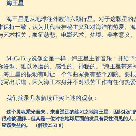
海王星
海王星是从地球往外数第六颗行星。对于这颗星的
本保持一致，认为其代表神秘主义和对海洋的热爱。海
与艺术相关，象征慈悲、电影艺术、梦境、美学意义、
。
McCaffery
说像金星一样，海王星主管音乐；并给予
弥漫型、难以琢磨的、感性的、神秘的。“海王星带来
…
海王星的振动有时让一个作曲家拥有整个剧院。要根
能写出乐谱，因为海王本身并不对艰苦工作有任何热爱
我们摘录几条解读证实上述的观点：
这个灵魂乘光而来，来自遥远的练习之地海王星。因此我们
，很难被理解
…
但其是一位对在地球层面的发展有灵性洞见的人
、应该受益的。
（解读
2553-8
）