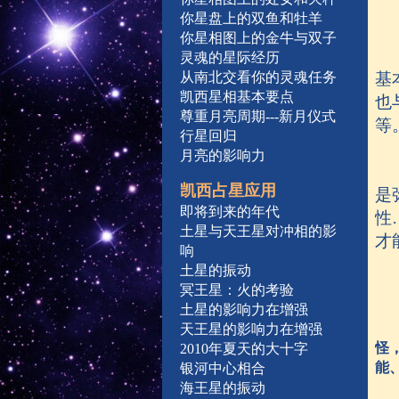
你星盘上的双鱼和牡羊
你星相图上的金牛与双子
灵魂的星际经历
从南北交看你的灵魂任务
基
凯西星相基本要点
也
尊重月亮周期---新月仪式
等
行星回归
月亮的影响力
凯西占星应用
是
即将到来的年代
性
土星与天王星对冲相的影
才
响
土星的振动
冥王星：火的考验
土星的影响力在增强
天王星的影响力在增强
怪
2010年夏天的大十字
能
银河中心相合
海王星的振动