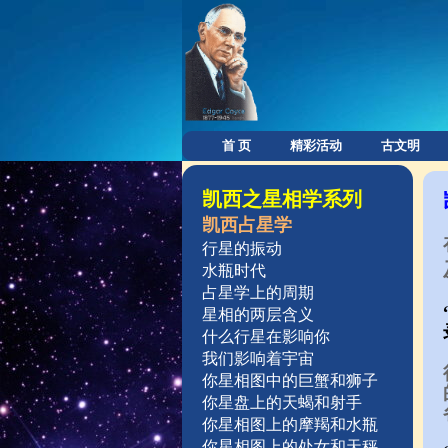
首 页
精彩活动
古文明
凯西之星相学系列
凯西占星学
行星的振动
水瓶时代
占星学上的周期
星相的两层含义
什么行星在影响你
我们影响着宇宙
你星相图中的巨蟹和狮子
你星盘上的天蝎和射手
你星相图上的摩羯和水瓶
你星相图上的处女和天秤