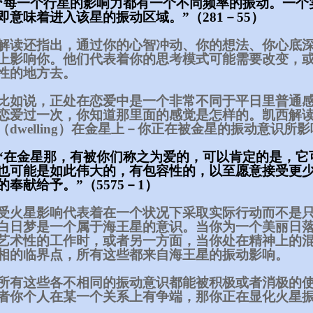
“每一个行星的影响力都有一个不同频率的振动。一个
即意味着进入该星的振动区域。”（281－55）
解读还指出，通过你的心智冲动、你的想法、你心底
上影响你。他们代表着你的思考模式可能需要改变，
性的地方去。
比如说，正处在恋爱中是一个非常不同于平日里普通
恋爱过一次，你知道那里面的感觉是怎样的。凯西解读
（dwelling）在金星上－你正在被金星的振动意识所
“在金星那，有被你们称之为爱的，可以肯定的是，它
也可能是如此伟大的，有包容性的，以至愿意接受更
的奉献给予。”（5575－1）
受火星影响代表着在一个状况下采取实际行动而不是
白日梦是一个属于海王星的意识。当你为一个美丽日
艺术性的工作时，或者另一方面，当你处在精神上的
相的临界点，所有这些都来自海王星的振动影响。
所有这些各不相同的振动意识都能被积极或者消极的
者你个人在某一个关系上有争端，那你正在显化火星