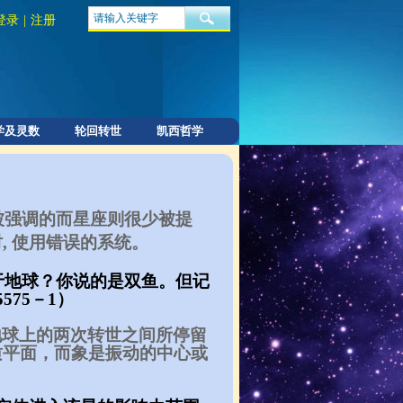
登录
|
注册
学及灵数
轮回转世
凯西哲学
被强调的而星座则很少被提
, 使用错误的系统。
生于地球？你说的是双鱼。但记
75－1）
地球上的两次转世之间所停留
质平面，而象是振动的中心或