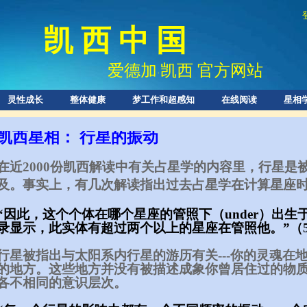
凯 西 中 国
爱德加
凯西 官方网站
·
灵性成长
整体健康
梦工作和超感知
在线阅读
星相
凯西星相： 行星的振动​
在近2000份凯西解读中有关占星学的内容里，行星是
及。事实
上，有几次解读指出过去占星学在计算星座时
“因此，这个个体在哪个星座的管照下（under）出
录显示，此实体有超过两个以上的星座在管照他。”（55
行星被指出与太阳系内行星的游历有关---你的灵魂在
的地方。这些地方并没有被描述成象你曾居住过的物
各不相同的意识层次。