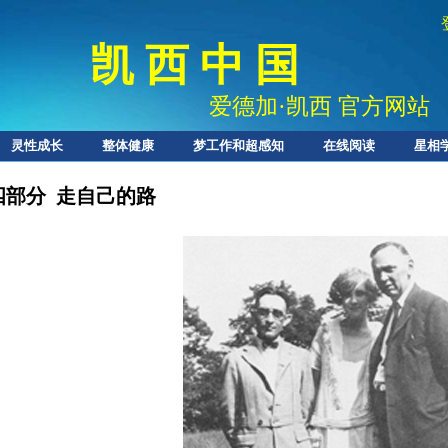
凯 西 中 国
爱德加
·
凯西 官方网站
灵性成长
整体健康
梦工作和超感知
在线阅读
星相
四部分 走自己的路