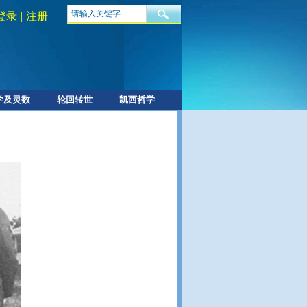
登录
|
注册
学及灵数
轮回转世
凯西哲学