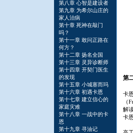
第八章 心智是建设者
第九章 为希尔山庄的
家人治病
第十章 死神在敲门
吗？
第十一章 敢问正路在
何方？
第十二章 扬名全国
第十三章 灵异诊断师
第十四章 开契门医生
的发现
第
第十五章 小城塞而玛
第十六章 初遇卡恩
卡恩
第十七章 建立信心的
（F
家庭灾难
解
第十八章 一战中的卡
卡
恩
第十九章 寻油记
高