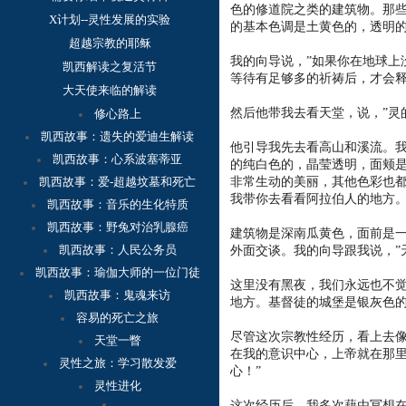
色的修道院之类的建筑物。那些在
X计划--灵性发展的实验
的基本色调是土黄色的，透明
超越宗教的耶稣
我的向导说，”如果你在地球上
凯西解读之复活节
等待有足够多的祈祷后，才会释
大天使来临的解读
然后他带我去看天堂，说，”灵
修心路上
凯西故事：
遗失的爱迪生解读
他引导我先去看高山和溪流。
凯西故事：心系波塞蒂亚
的纯白色的，晶莹透明，面颊
凯西故事：爱-超越坟墓和死亡
非常生动的美丽，其他色彩也都清
我带你去看看阿拉伯人的地方。
凯西故事：音乐的生化特质
凯西故事：野兔对治乳腺癌
建筑物是深南瓜黄色，面前是
凯西故事：人民公务员
外面交谈。我的向导跟我说，”
凯西故事：瑜伽大师的一位门徒
这里没有黑夜，我们永远也不觉
凯西故事：鬼魂来访
地方。基督徒的城堡是银灰色
容
易的死亡之旅
尽管这次宗教性经历，看上去
天堂一瞥
在我的意识中心，上帝就在那里
灵性之旅：学习散发爱
心！”
灵性进化
这次经历后，我多次藉由冥想