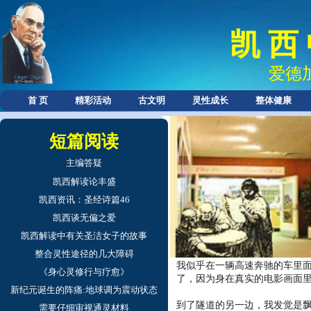
凯 西
爱德
首 页
精彩活动
古文明
灵性成长
整体健康
短篇阅读
主编答疑
凯西解读论丰盛
凯西资讯：圣经诗篇46
数年前我躺在床上做第三眼冥
开始震动，然后的感觉就是离
凯西谈无偏之爱
凯西解读中有关圣洁女子的故事
我能看到面前有画面，就像电
整合灵性途径的几大障碍
我似乎在一辆高速奔驰的车里
《身心灵修行与疗愈》
了，因为身在真实的电影画面
新纪元诞生的阵痛:地球调为震动状态
到了隧道的另一边，我发觉是
需要仔细审视通灵材料