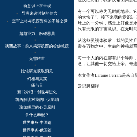
新意识正在呈现
有一个可以称为无时间地带。它
导弹来袭时刻的信念
的太快了”。接下来我的意识进
空军上将与凯西资料的不解之缘
球上的一分钟，感觉上好像是
只有无限的宇宙意识。在无时
超越业力、触碰恩典
从这些灵视体验后，我的灵性
凯西故事：
前来揭穿凯西的哈佛教授
帝在万物之中。生命的神秘就
每一个人的内在都有那个导师
无需转世
念，让其他一切交给上帝。奇
比较研究获取洞见
本文作者Laraine Ferrar
幻相与真实
痛与苦
云思腾翻译
新书介绍：创世与进化
凯西解读对我的巨大影响
瑜伽经里的心灵原则
拿什么奉献？
世界事务-中国篇
世界事务-俄国篇