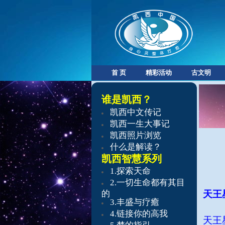
首 页
精彩活动
古文明
谁是凯西？
凯西中文传记
凯西一生大事记
凯西照片浏览
什么是解读？
凯西智慧系列
​1.探索天命
​2.
一切生命都有其目
的
天王
3.
丰盛与疗癒
4.
链接你的高我
天王