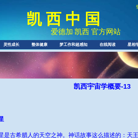
凯 西 中 国
爱德加
凯西 官方网站
·
灵性成长
整体健康
梦工作和超感知
在线阅读
星相
凯西宇宙学概要-13
星
星是古希腊人的天空之神。神话故事这么描述的：天