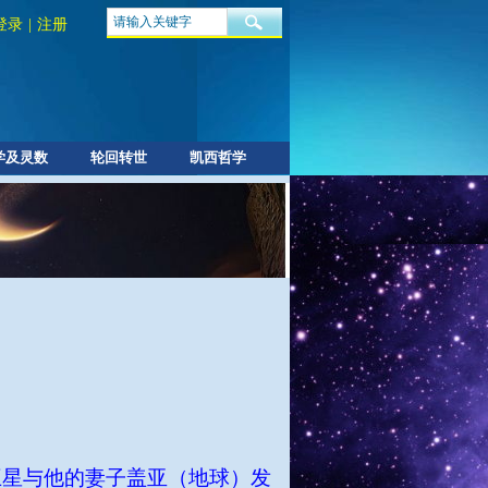
登录
|
注册
学及灵数
轮回转世
凯西哲学
王星与他的妻子盖亚（地球）发