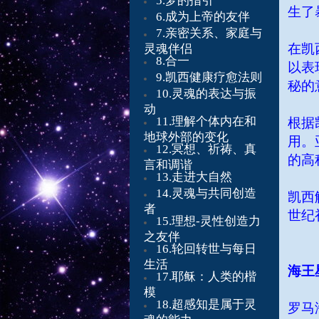
5.
梦的指引
生了
6.
成为上帝的友伴
7.
亲密关系、家庭与
在凯
灵魂伴侣
8.
合一
以表
9.凯西健康疗愈法则
秘的
10.灵魂的表达与振
动
11.理解个体内在和
根据
地球外部的变化
用。
12.冥想、祈祷、真
的高
言和调谐
13.走进大自然
14.灵魂与共同创造
凯西
者
世纪
15.理想-灵性创造力
之友伴
16.轮回转世与每日
生活
海王
17.耶稣：人类的楷
模
18.超感知是属于灵
罗马
魂的能力