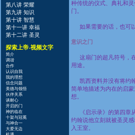
种传统的仪式、典礼和灵
第八讲 荣耀
门。
第九讲 知识
第十讲 智慧
如果需要的话，也可
第十一讲 幸福
第十二讲 圣灵
意识之门
探索上帝
-视频文字
简介
这扇门的超凡符号，
调谐
用途。
合作
认识自我
我的理想
凯西资料并没有将约
信念问题
简单地描述为内在的启蒙
美德与领悟
伙伴关系
想。
谈耐心
开启的门
神
的
临
在
《启示录》的第四章
十架与冠冕
约翰说他立刻就被圣灵感
与神
合一
入王室。
大爱无边
机遇