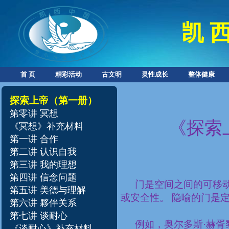
凯 西
首 页
精彩活动
古文明
灵性成长
整体健康
探索上帝
（第一册）
第零讲
冥想
《探索
《冥想》补充材料
第一讲 合作
第二讲 认识自我
第三讲 我的理想
第四讲 信念问题
门是空间之间的可移
第五讲 美德与理解
或安全性。 隐喻的门是
第六讲 夥伴关系
第七讲 谈耐心
例如，奥尔多斯·赫胥
《谈耐心》补充材料