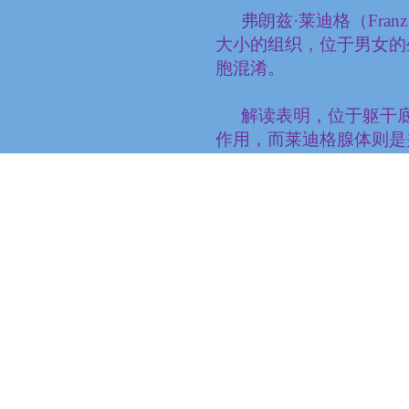
弗朗兹·莱迪格（
Franz
大小的组织，位于男女的
胞混淆。
解读表明，位于躯干
作用，而莱迪格腺体则是
当然问题来了，为什
关闭的门
让我们从关门的问题开
在地球这个教室里上课时
现实里，也就是我们在上
需要处理，至少会使我们
也许关门，是为我们