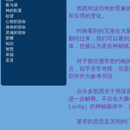
夜与昼
凯西对这些奇妙景象
神的彰显
和生理的变化。
欲望
心智的宿命
身体的宿命
约翰看到的宝座在大脑
灵魂的宿命
翻转过来，我们可以看到
荣
耀
知识
体，也被认为是在神秘状
智慧
幸福
圣灵
对于那些通常把约翰
点，似乎非常奇怪，但是
剖学作为参考书目。
在许多凯西关于用深
进一步解释。不仅在大脑
Leydig
）的神秘腺体中，
莱登的意思是关闭的