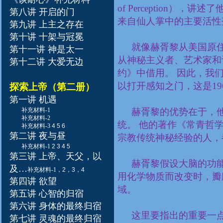
of Perception
），讲述了他
第八讲 开启的门
来自仙人掌中的主要活性
第九讲 上主之存在
第十讲 十架与冠冕
就像赫胥黎从美国原
第十一讲 神是太一
从神秘主义者、艺术家和
第十二讲 大爱无边
约》中借用。 因此，我
以打开感知之门，这是
19
探索上帝（第二册）
第一讲 机遇
补充材料-1
赫胥黎的优势在于，
补充材料-2
统。 他的著作《常青哲
补充材料-3
4
5
6
第二讲 夜与昼
宗教传统神秘经验的人，
补充材料-1
2
3
4
5
第三讲 上帝、天父，以
赫胥黎假设大脑的功
及
…
补充材料-1
，
2
，
3
，
4
用化学物质而改变时，瓣
第四讲 欲望
域。
第五讲 心智的归宿
第六讲 身体的最终归宿
这里要指出的重要一
第七讲 灵魂的最终归宿