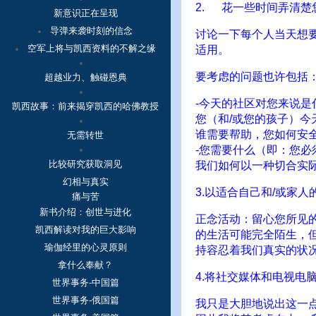
2. 花一些时间弄清
新意识正在呈现
导弹来袭时刻的信念
讨论一下每个人当天想
空军上将与凯西资料的不解之缘
适用。
要考虑的问题也许包括
超越业力、触碰恩典
-今天的社区对您来说是
凯西故事：
前来揭穿凯西的哈佛教授
您（和/或您的孩子）
谁需要帮助，您如何安
无需转世
-您需要什么（即：您
比较研究获取洞见
我们如何以一种切合实
幻相与真实
3.以适合自己和/或家
痛与苦
新书介绍：创世与进化
正念活动：留心您所见的
凯西解读对我的巨大影响
的生活可能完全陌生，
瑜伽经里的心灵原则
持容忍着我们真实的状
拿什么奉献？
4.将社交媒体和电视电
世界事务-中国篇
世界事务-俄国篇
我只是大胆地说出这一