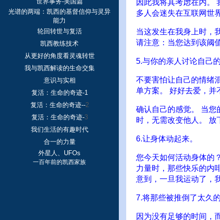
世界事务-美国篇
因此我将其考虑在内。
光谱的两端：凯西的基督信仰与灵异
多人会迷失在互联网世
能力
轮回转世与复活
当这发生在我身上时，我
请注意：当您达到该阈
凯西教练技术
从更好的角度看灵魂转世
5.与你的亲人讨论自己
我与凯西解读的生命交集
不要害怕让自己的情绪
意识与实相
单方案。 好好去爱，并
复活：生命的奇迹-1
复活：生命的奇迹--
2
确认自己的感觉。 当您
复活：生命的奇迹-
3
时，无需改变他人。 放
我们生活的有趣时代
6.让身体动起来。
合一的力量
外星人、UFOs
您今天如何活动身体的
一百年前的凯西家族
力量时，那些快乐的内
意到，一旦我运动了，
7.将那些被推倒了太久
因为没有足够的时间，而