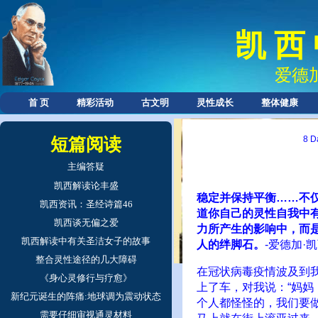
凯 西
爱德
首 页
精彩活动
古文明
灵性成长
整体健康
8 D
短篇阅读
主编答疑
凯西解读论丰盛
稳定并保持平衡……不
凯西资讯：圣经诗篇46
道你自己的灵性自我中有
凯西谈无偏之爱
力所产生的影响中，而
凯西解读中有关圣洁女子的故事
人的绊脚石。
-爱德加·凯
整合灵性途径的几大障碍
在冠状病毒疫情波及到
《身心灵修行与疗愈》
上了车，对我说：“妈妈
新纪元诞生的阵痛:地球调为震动状态
个人都怪怪的，我们要
需要仔细审视通灵材料