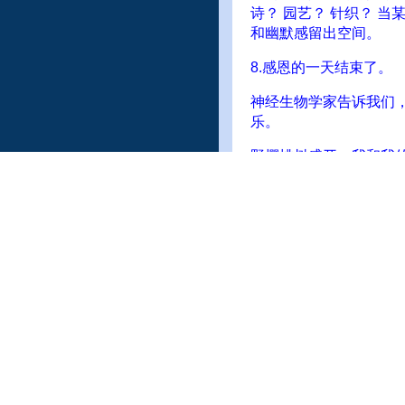
诗？ 园艺？ 针织？ 
和幽默感留出空间。
8.感恩的一天结束了。
神经生物学家告诉我们
乐。
野樱桃树盛开，我和我
把我的视线当做生命线
没有什么可以让我从选
几个月前，我和姐姐去听R
在日常生活中遇到的所
刻共鸣的就是：选择快
她描述了每天的快乐选
于你触手可及的快乐。
她说，选择快乐是一种
我们决定我们没有理由