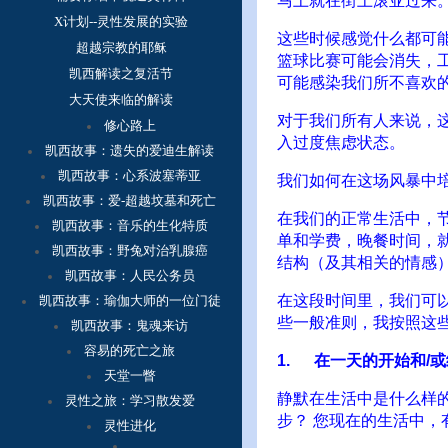
马上就在街上滚亚过来。
X计划--灵性发展的实验
这些时候感觉什么都可
超越宗教的耶稣
篮球比赛可能会消失，
凯西解读之复活节
可能感染我们所不喜欢
大天使来临的解读
对于我们所有人来说，
修心路上
入过度焦虑状态。
凯西故事：
遗失的爱迪生解读
凯西故事：心系波塞蒂亚
我们如何在这场风暴中
凯西故事：爱-超越坟墓和死亡
在我们的正常生活中，
凯西故事：音乐的生化特质
单和学费，晚餐时间，
凯西故事：野兔对治乳腺癌
结构（及其相关的情感
凯西故事：人民公务员
在这段时间里，我们可
凯西故事：瑜伽大师的一位门徒
些一般准则，我按照这
凯西故事：鬼魂来访
容
易的死亡之旅
1. 在一天的开始和/
天堂一瞥
静默在生活中是什么样的
灵性之旅：学习散发爱
步？ 您现在的生活中，
灵性进化