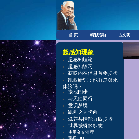
首 页
精彩活动
古文明
超感知现象
超感知理论
超感知练习
获取内在信息首要步骤
凯西研究：他有过濒死
体验吗？
接地四步
与天使同行
意识梦境
凯西之阿卡西
滋养共情能力
四步骤
世界觉醒的标志
使用金光清理
遥视2060