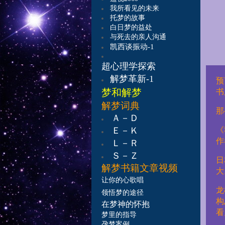
我所看见的未来
托梦的故事
白日梦的益处
与死去的亲人沟通
凯西谈振动-1
超心理学探索
解梦革新-1
预
梦和解梦
书
解梦词典
那
Ａ－Ｄ
Ｅ－Ｋ
《
作
Ｌ－Ｒ
Ｓ－Ｚ
日
解梦书籍
文章视频
大
让
你的心歌唱
龙
领悟梦的途径
构
在梦神的怀抱
看
梦里的指导
孕梦案例