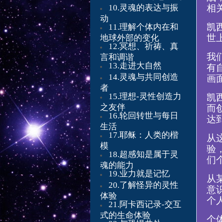
10.灵魂的表达与振
相
动
凯
11.理解个体内在和
世
地球外部的变化
12.冥想、祈祷、真
我
言和调谐
13.走进大自然
有
14.灵魂与共同创造
画
者
15.理想-灵性创造力
凯
之友伴
而
16.轮回转世与每日
达
生活
17.耶稣：人类的楷
从
模
验
18.超感知是属于灵
们
魂的能力
19.业力就是记忆
从
20.了解怪异的灵性
意
体验
个
21.阿卡西记录-交互
式的生命体验
个