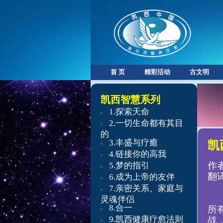
首 页
精彩活动
古文明
凯西智慧系列
​1.探索天命
​2.
一切生命都有其目
的
3.
丰盛与疗癒
凯
4.
链接你的高我
作者
5.
梦的指引
翻
6.
成为上帝的友伴
7.
亲密关系、家庭与
灵魂伴侣
8.
合一
所
9.凯西健康疗愈法则
战