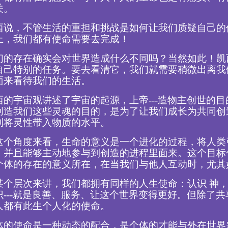
关。
西说，不管生活的重担和挑战是如何让我们质疑自己的
上，我们都有使命需要去完成！
们的存在确实会对世界造成什么不同吗？当然如此！凯
自己特别的任务。要去看清它，我们就需要稍微出离我
面来看待我们的生活。
西的宇宙观讲述了宇宙的起源，上帝---造物主创世的
创造我们这些灵魂的目的，是为了让我们成长为共同创
到将灵性带入物质的水平。
这个角度来看，生命的意义是一个进化的过程，将人类
，并且能够主动地参与到创造的进程里面来。这个目标
个体的存在的意义所在，在当我们与他人互动时，尤其
某个层次来讲，我们都拥有同样的人生使命：认识 神
识---就是良善、服务、让这个世界变得更好。但除了
人都有此生个人化的使命。
体的使命是一种动态的配合，是个体的才能与外在世界