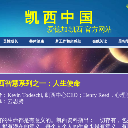
凯 西 中 国
爱德加
凯西 官方网站
·
灵性成长
整体健康
梦工作和超感知
在线阅读
星相
西智慧系列之一：人生使命
：Kevin Todeschi, 凯西中心CEO；Henry Reed，心
译：云思腾
有的生命都是有意义的。凯西资料指出：一切存有，包
，都有潜在的意义。每个人个人的生命也是有意义、有