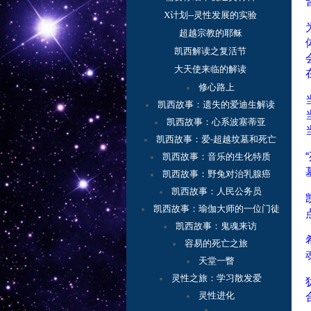
X计划--灵性发展的实验
超越宗教的耶稣
凯西解读之复活节
大天使来临的解读
修心路上
凯西故事：
遗失的爱迪生解读
凯西故事：心系波塞蒂亚
凯西故事：爱-超越坟墓和死亡
凯西故事：音乐的生化特质
凯西故事：野兔对治乳腺癌
凯西故事：人民公务员
凯西故事：瑜伽大师的一位门徒
凯西故事：鬼魂来访
容
易的死亡之旅
天堂一瞥
灵性之旅：学习散发爱
灵性进化