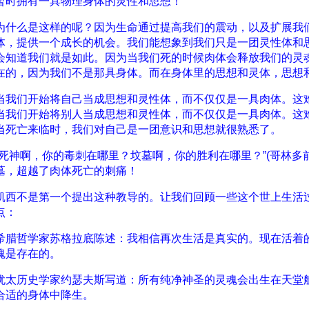
暂时拥有一具物理身体的灵性和思想！
为什么是这样的呢？因为生命通过提高我们的震动，以及扩展我
体，提供一个成长的机会。我们能想象到我们只是一团灵性体和
会知道我们就是如此。因为当我们死的时候肉体会释放我们的灵
在的，因为我们不是那具身体。而在身体里的思想和灵体，思想
当我们开始将自己当成思想和灵性体，而不仅仅是一具肉体。这
当我们开始将别人当成思想和灵性体，而不仅仅是一具肉体。这
当死亡来临时，我们对自己是一团意识和思想就很熟悉了。
“死神啊，你的毒刺在哪里？坟墓啊，你的胜利在哪里？”(哥林多前书1
墓，超越了肉体死亡的刺痛！
凯西不是第一个提出这种教导的。让我们回顾一些这个世上生活
点：
希腊哲学家苏格拉底陈述：我相信再次生活是真实的。现在活着
魂是存在的。
犹太历史学家约瑟夫斯写道：所有纯净神圣的灵魂会出生在天堂
合适的身体中降生。