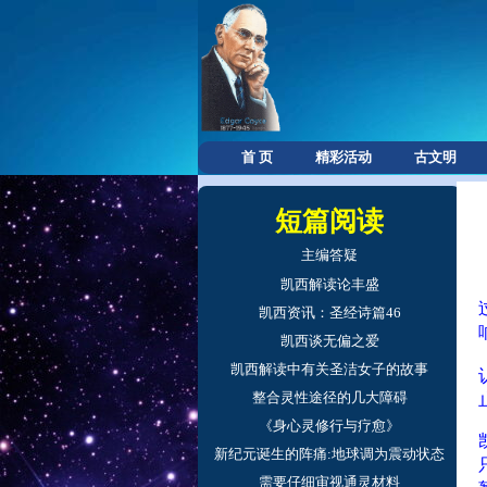
首 页
精彩活动
古文明
短篇阅读
主编答疑
凯西解读论丰盛
凯西资讯：圣经诗篇46
凯西谈无偏之爱
凯西解读中有关圣洁女子的故事
整合灵性途径的几大障碍
《身心灵修行与疗愈》
新纪元诞生的阵痛:地球调为震动状态
需要仔细审视通灵材料