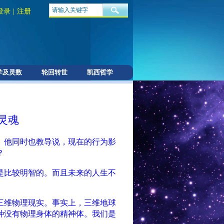
登录
|
注册
学及灵数
轮回转世
凯西哲学
灵魂
。他同时也教导说，现在的行为影
？
是比较明智的。而且未来的人生不
。
三维物理现实。事实上，三维地球
种没有物理身体的精神体。我们是