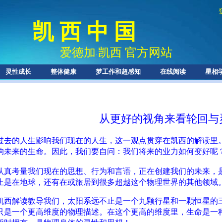
凯 西 中 国
爱德加
凯西 官方网站
·
灵性成长
整体健康
梦工作和超感知
在线阅读
星相
从更好的视角来看轮回与
过去的人生影响我们现在的人生，这一观点贯穿在凯西的解读里
响未来的生命。因此，我们要自问：我们将来的业力如何变好呢
认真考量我们现在的思想、行为和言语，正在创建我们的未来，
止是在地球，还有在或旅居到很多超越这个物理世界的其他领域
凯西解读教导我们，太阳系远不止是一个九颗行星和一颗恒星的
只是一个更高维度的物理描述。在这个更高的维度里，生命是一