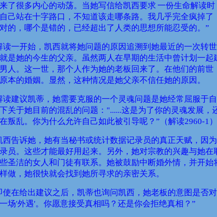
来了很多内心的动荡。当她写信给凯西要求
一份生命解读时
自己站在十字路口，不知道该走哪条路。我几乎完全疯掉了
对的，哪个是错的，已经超出了人类的思想所能忍受的。”
解读一开始，凯西就将她问题的原因追溯到她最近的一次转世
就是她的今生的父亲。虽然两人在早期的生活中曾计划一起
男人。这一世，那个人作为她的老板回来了。在他们的前世
原本的婚姻。显然，这种情况是她父亲不信任她的原因。
解读建议凯蒂，她需要克服的一个灵魂问题是她经常屈服于自
下关于她目前的混乱的问题：
"......
这是为了你的灵魂发展，
在叛乱。你为什么允许自己如此被引导呢？”（解读
2960-1
凯西告诉她，她有当秘书或统计数据记录员的真正天赋，因为
录员。这些才能最好用起来。另外，她对宗教的兴趣与她在
些圣洁的女人和门徒有联系。她被鼓励中断婚外情，并开始
样做，她很快就会找到她所寻求的亲密关系。
即使在给出建议之后，凯蒂也询问凯西，她老板的意图是否对
一场
'
外遇
'
。你愿意接受真相吗？还是你会拒绝真相？”