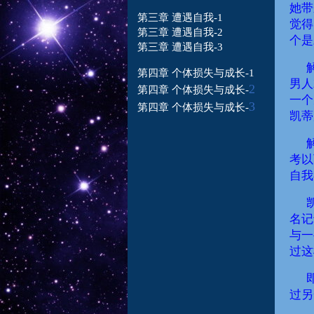
她带
第三章 遭遇自我-1
觉得
第三章 遭遇自我-2
个是
第三章 遭遇自我-3
第四章 个体损失与成长-1
男人
2
第四章 个体损失
与成长-
一个
3
第四章 个体损失
与成长-
凯蒂
考以
自我
名记
与一
过这
过另