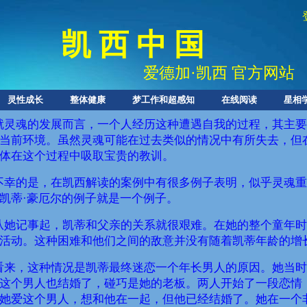
凯 西 中 国
爱德加
·
凯西 官方网站
灵性成长
整体健康
梦工作和超感知
在线阅读
星相
就灵魂的发展而言，一个人经历这种遭遇自我的过程，其主要
当前环境。虽然灵魂可能在过去类似的情况中有所失去，但
体在这个过程中吸取宝贵的教训。
不幸的是，在凯西解读的案例中有很多例子表明，似乎灵魂重
凯蒂·豪厄尔的例子就是一个例子。
从她记事起，凯蒂和父亲的关系就很艰难。在她的整个童年时
活动。这种困难和他们之间的敌意并没有随着凯蒂年龄的增
看来，这种情况是凯蒂最终迷恋一个年长男人的原因。她当时
这个男人也结婚了，碰巧是她的老板。两人开始了一段恋情
她爱这个男人，想和他在一起，但他已经结婚了。她在一个