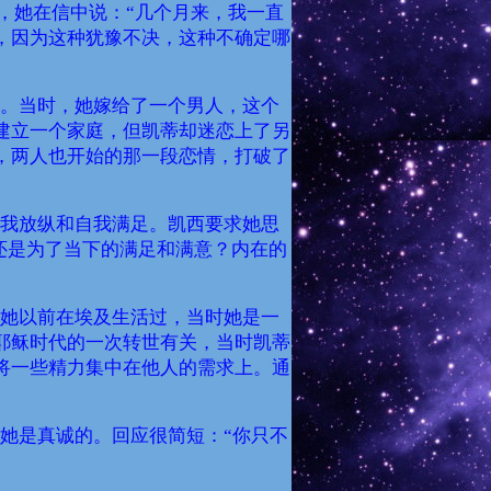
，她在信中说：“几个月来，我一直
，因为这种犹豫不决，这种不确定哪
。当时，她嫁给了一个男人，这个
建立一个家庭，但凯蒂却迷恋上了另
，两人也开始的那一段恋情，打破了
我放纵和自我满足。凯西要求她思
还是为了当下的满足和满意？内在的
）
她以前在埃及生活过，当时她是一
耶稣时代的一次转世有关，当时凯蒂
将一些精力集中在他人的需求上。通
她是真诚的。回应很简短：“你只不