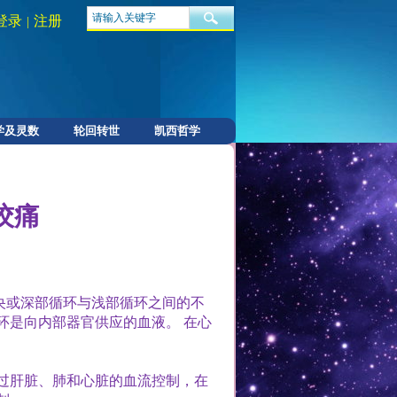
登录
注册
|
学及灵数
轮回转世
凯西哲学
绞痛
央或深部循环与浅部循环之间的不
环是向内部器官供应的血液。
在心
过肝脏、肺和心脏的血流控制，在