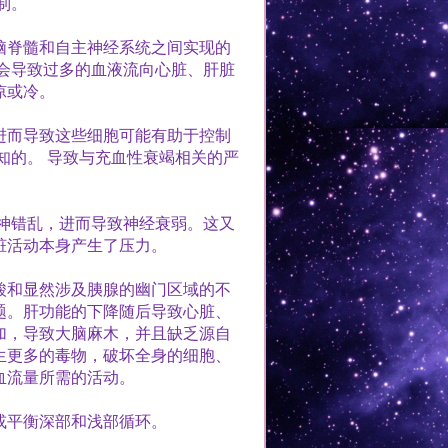
制。
脑脊髓和自主神经系统之间实现的
会导致过多的血液流向心脏、肝脏
凉或冷。
进而导致这些细胞可能有助于控制
知的。
导致与充血性衰竭相关的严
神错乱，进而导致神经衰弱。这又
脏活动本身产生了压力。
酸和显然涉及胰腺的幽门区域的不
题。肝功能的下降随后导致心脏、
加，导致大脑麻木，并且缺乏源自
生更多的毒物，破坏全身的细胞、
血流量所需的活动。
或平衡深部和浅部循环。