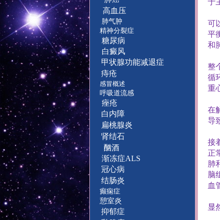
于
高血压
肺气肿
可
精神分裂症
平
糖尿病
和
白癜风
甲状腺功能减退症
整
痔疮
循
感冒概述
重
呼吸道流感
痤疮
在
白内障
导
扁桃腺炎
肾结石
接
酗酒
正
渐冻症ALS
肺
冠心病
脑
结肠炎
血
癫痫症
憩室炎
显
抑郁症