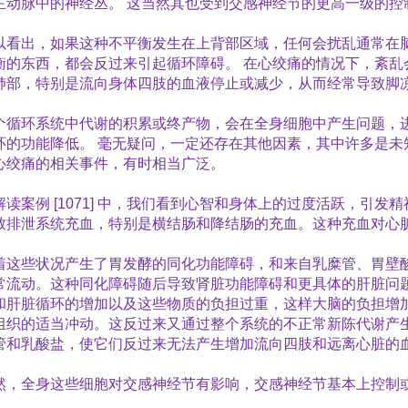
主动脉中的神经丛。
这当然其也受到交感神经节的更高一级的控
以看出，如果这种不平衡发生在上背部区域，任何会扰乱通常在
衡的东西，都会反过来引起循环障碍。
在心绞痛的情况下，紊乱
肺部，特别是流向身体四肢的血液停止或减少，从而经常导致脚
个循环系统中代谢的积累或终产物，会在全身细胞中产生问题，
环的功能降低。
毫无疑问，一定还存在其他因素，其中许多是未
心绞痛的相关事件，有时相当广泛。
解读案例
[1071]
中，我们看到心智和身体上的过度活跃，引发精
致排泄系统充血，特别是横结肠和降结肠的充血。这种充血对心
着这些状况产生了胃发酵的同化功能障碍，和来自乳糜管、胃壁
常流动。这种同化障碍随后导致肾脏功能障碍和更具体的肝脏问
和肝脏循环的增加以及这些物质的负担过重，这样大脑的负担增
组织的适当冲动。这反过来又通过整个系统的不正常新陈代谢产
管和乳酸盐，使它们反过来无法产生增加流向四肢和远离心脏的
然，全身这些细胞对交感神经节有影响，交感神经节基本上控制