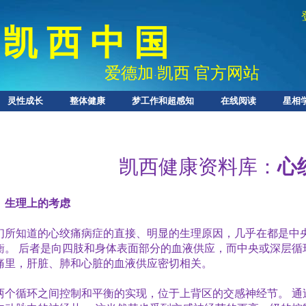
凯 西 中 国
爱德加
凯西 官方网站
·
灵性成长
整体健康
梦工作和超感知
在线阅读
星相
凯西健康资料库：
心
、生理上的考虑
们所知道的心绞痛病症的直接、明显的生理原因，几乎在都是中
衡。
后者是向四肢和身体表面部分的血液供应，而中央或深层循
痛里，肝脏、肺和心脏的血液供应密切相关。
两个循环之间控制和平衡的实现，位于上背区的交感神经节。
通