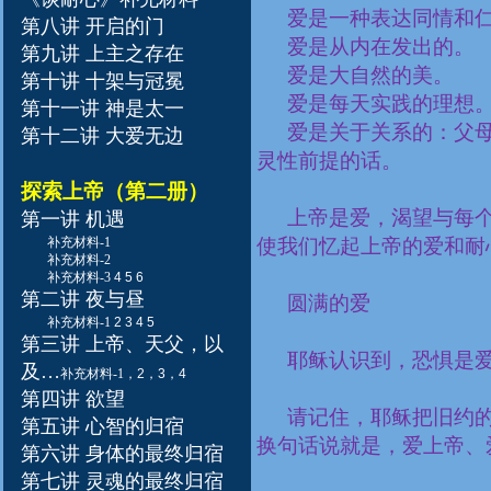
爱是一种表达同情和
第八讲 开启的门
爱是从内在发出的。
第九讲 上主之存在
爱是大自然的美。
第十讲 十架与冠冕
爱是每天实践的理想
第十一讲 神是太一
爱是关于关系的：父
第十二讲 大爱无边
灵性前提的话。
探索上帝（第二册）
上帝是爱，渴望与每
第一讲 机遇
补充材料-1
使我们忆起上帝的爱和耐
补充材料-2
补充材料-3
4
5
6
第二讲 夜与昼
圆满的爱
补充材料-1
2
3
4
5
第三讲 上帝、天父，以
耶稣认识到，恐惧是
及
…
补充材料-1
，
2
，
3
，
4
第四讲 欲望
请记住，耶稣把旧约
第五讲 心智的归宿
换句话说就是，爱上帝、
第六讲 身体的最终归宿
第七讲 灵魂的最终归宿