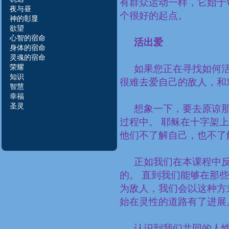
有群众运动一样，它始于
夜与昼
个很好的起点。
神的彰显
欲望
心智的宿命
活出爱
身体的宿命
灵魂的宿命
荣
耀
如果您正在寻找如何
知识
很难去爱自己的敌人，和
智慧
幸福
圣灵
想象一下，要去原谅
过程中。 耶稣在十字架
他们不了解自己，也不了
正如我们在本课程中
的。 直到我们能够在那
为敌人，我们会以这种方
始在灵性的道路有了进展
认识到我们共同的人