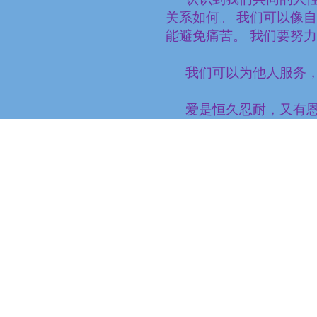
关系如何。 我们可以像
能避免痛苦。 我们要努
我们可以为他人服务，
爱是恒久忍耐，又有
己的益处，不轻易动怒，
容，凡事相信，凡事盼望
是爱。（哥林多前书
13
：