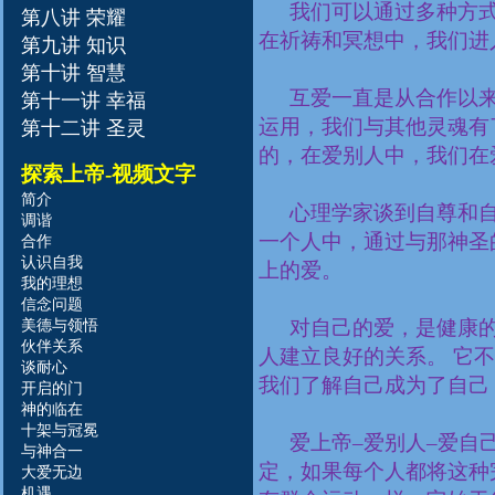
我们可以通过多种方
第八讲 荣耀
在祈祷和冥想中，我们进
第九讲 知识
第十讲 智慧
互爱一直是从合作以
第十一讲 幸福
运用，我们与其他灵魂有
第十二讲 圣灵
的，在爱别人中，我们在
探索上帝
-视频文字
简介
心理学家谈到自尊和
调谐
一个人中，通过与那神圣
合作
认识自我
上的爱。
我的理想
信念问题
美德与领悟
对自己的爱，是健康
伙伴关系
人建立良好的关系。 它
谈耐心
我们了解自己成为了自己
开启的门
神
的
临
在
十架与冠冕
爱上帝–爱别人–爱自
与神
合一
定，如果每个人都将这种
大爱无边
机遇