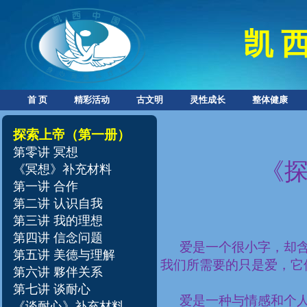
凯 西
首 页
精彩活动
古文明
灵性成长
整体健康
探索上帝
（第一册）
第零讲
冥想
《
《冥想》补充材料
第一讲 合作
第二讲 认识自我
第三讲 我的理想
第四讲 信念问题
爱是一个很小字，却含
第五讲 美德与理解
我们所需要的只是爱，它
第六讲 夥伴关系
第七讲 谈耐心
爱是一种与情感和个
《谈耐心》补充材料