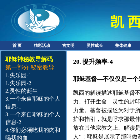
凯 西
首 页
精彩活动
古文明
灵性成长
整体健康
耶稣神秘教导解码
20.
提升频率-4
第一部分
秘密教导
1.
失乐园-1
耶稣基督—不仅仅是一个
1.
失乐园-2
2.
灵性的诞生
凯西的解读描述耶稣基督
3.
一个来自耶稣的个人
力、打开生命—灵性的封
信息-1
力量。基督被描述为对于
3.一个来自耶稣的个人
护和指引，就是呼求那最
信息-2
放在其他宗教之上。解读是
4.
你们必须吃我的肉和
人”；耶稣是展示了那叫做
喝我的血