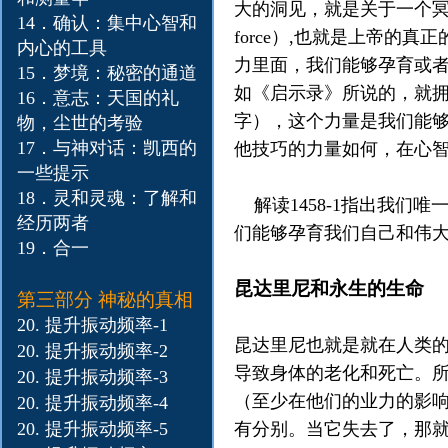
大的洞见，就是关于一个冥想
14．确认：集中心智和
force）,也就是上帝
内心的工具
力里面，我们能够孕育或
15．梦境：秘密的通道
如《启示录》所说的，就
16．意志：天国的礼
字），这个力量是我们能
物，尘世的考验
17．与神对话：凯西的
他技巧的力量如何，在心
一些提示
18．灵和灵魂：了解和
解读1458-1指出我们
经历两者
们能够孕育我们自己和伟大
19．合一
昆达里尼和永生的生命
第三部分 神秘的真相
20. 提升振动频率-1
昆达里尼也就是就在人类的身
20. 提升振动
频率-2
导致身体的老化和死亡。
20. 提升振动
频率-3
（至少在他们的业力的影
20. 提升振动
频率-4
20. 提升振动
频率-5
有分别。当它失去了，那