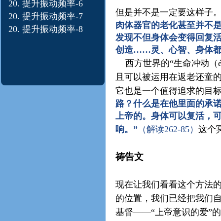
20. 提升振动
频率-6
但是并不是一定要这样子
20. 提升振动
频率-7
肉体器官的老化甚至并不
20. 提升振动
频率-8
发现不但身体会变得回复
创造……灵、心智、身体都
西方世界的“生命冲动（éla
且可以被运用在返老还童
它也是一个值得追求的目
路？什么是在他里面的承
上帝的。身体可以复活，
响。”
（解读262-85）
这个
祷告文
现在让我们看看这个方法
的位置，我们已经把我们
基督——“上帝意识的爱”