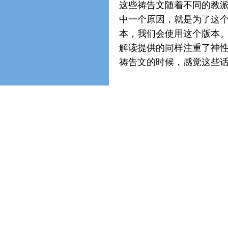
这些祷告文随着不同的教
中一个原因，就是为了这
本，我们会使用这个版本
解读提供的同样注重了神
祷告文的时候，感觉这些
主祷文和七个中心的图表（译
关键字【1】 
Our Father who art in
HEAV
第三只眼—脑垂体—第七
Hallowed be thy
NAME
. 
顶轮—松果体—第六
Thy kingdom come. Thy
WI
喉轮—甲状腺—第五
be done, as it is in 
Give us this day our daily
B