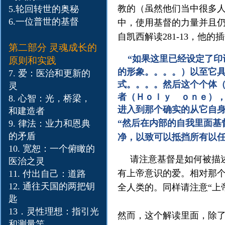
教的（虽然他们当中很多
5.
轮回转世的奥秘
6.
一位普世的基督
中，使用基督的力量并且
自凯西解读281-13，他的
第二部分
灵魂成长的
“如果这里已经设定了印
原则和实践
的形象。。。。）以至它
7. 爱：医治和更新的
式。。。。然后这个个体
灵
者（Ｈｏｌｙ ｏｎｅ）
8. 心智：光，桥梁，
进入到那个确实的从它自身
和建造者
“然后在内部的自我里面基
9. 律法：业力和恩典
的矛盾
净，以致可以抵挡所有以任
10. 宽恕：一个俯瞰的
请注意基督是如何被描述
医治之灵
有上帝意识的爱。相对那
11.​ 付出自己：道路
12.​ 通往天国的两把钥
全人类的。同样请注意“上
匙
13．灵性理想：指引光
然而，这个解读里面，除
和测量竿