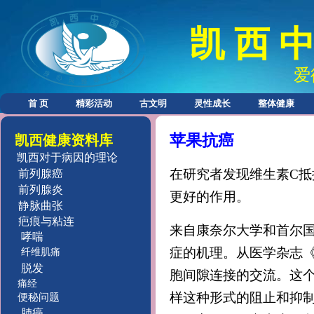
凯 西 中
爱
首 页
精彩活动
古文明
灵性成长
整体健康
苹果抗癌
凯西健康资料库
凯西对于病因的理论
在研究者发现维生素C
前列腺癌
前列腺炎
更好的作用。
静脉曲张
疤痕与粘连
来自康奈尔大学和首尔
哮喘
症的机理。从医学杂志
纤维肌痛
脱发
胞间隙连接的交流。这
痛经
样这种形式的阻止和抑
便秘问题
肺癌