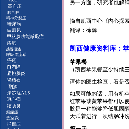
另一方面，研究者也解释到
高血压
肺气肿
精神分裂症
摘自凯西中心《内心探索》Ma
糖尿病
翻译：徐源
白癜风
甲状腺功能减退症
痔疮
凯西健康资料库：
感冒概述
呼吸道流感
痤疮
苹果餐
白内障
（凯西苹果餐至少持续
扁桃腺炎
肾结石
请你的医生检查，看是
酗酒
渐冻症ALS
如果可能的话，用有机
冠心病
红苹果或黄苹果都可以使
结肠炎
胶是一种能够降低胆固
癫痫症
天试着进行一次结肠冲
憩室炎
抑郁症
第一天