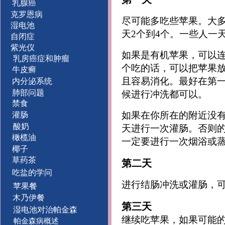
乳腺癌
克罗恩病
尽可能多吃些苹果。大多
湿电池
天2个到4个。一些人一
自闭症
紫光仪
如果是有机苹果，可以
乳房癌症和肿瘤
个吃的话，可以把苹果
牛皮癣
且容易消化。最好在第
内分泌系统
肺部问题
候进行冲洗都可以。
禁食
如果在你所在的附近没
灌肠
酸奶
天进行一次灌肠。否则
橄榄油
一定要进行一次烟浴或
椰子
草药茶
第二天
吃盐的学问
进行结肠冲洗或灌肠，
苹果餐
木乃伊餐
第三天
湿电池对治帕金森
继续吃苹果，如果可能
帕金森病概述