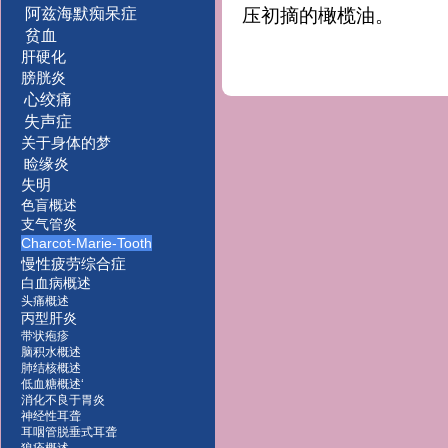
阿兹海默痴呆症
压初摘的橄榄油。
贫血
肝硬化
膀胱炎
心绞痛
失声症
关于身体的梦
睑缘炎
失明
色盲概述
支气管炎
Charcot-Marie-Tooth
慢性疲劳综合症
白血病概述
头痛概述
丙型肝炎
带状疱疹
脑积水概述
肺结核概述
低血糖概述‘
消化不良于胃炎
神经性耳聋
耳咽管脱垂式耳聋