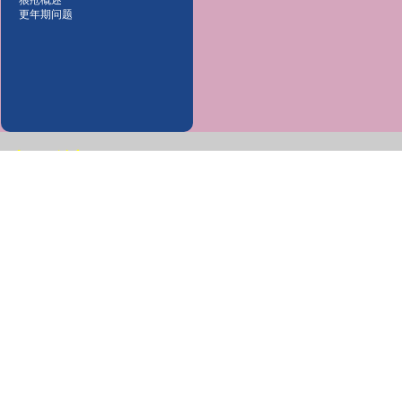
狼疮概述
更年期问题
凯西总部
Edgar Cayce's A.R.E.
Association for Research an
d Enlightenment
凯西英国
凯西加拿大
凯西巴西
凯西日本
凯西德国
更多世界各地分中心