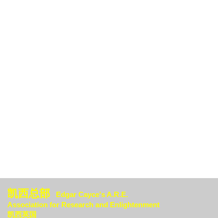
凯西总部
Edgar Cayce's A.R.E.
Association for Research an
d Enlightenment
凯西英国