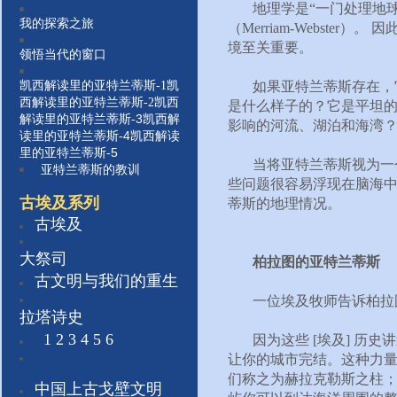
地理学是“一门处理地
我的探索之旅
（
Merriam-Webster
）。 因
境至关重要。
领悟当代的窗口
凯西解读里的亚特兰蒂斯-1
凯
如果亚特兰蒂斯存在，
西解读里的亚特兰蒂斯-
2
凯西
是什么样子的？它是平坦
3
解读里的亚特兰蒂斯-
凯西解
影响的河流、湖泊和海湾
4
读里的亚特兰蒂斯-
凯西解读
5
里的亚特兰蒂斯-
当将亚特兰蒂斯视为一
亚特兰蒂斯的教训
些问题很容易浮现在脑海
古埃及系列
蒂斯的地理情况。
古埃及
大祭司
柏拉图的亚特兰蒂斯
古文明与我们的重生
一位埃及牧师告诉柏拉
拉塔诗史
1
2
3 4 5 6
因为这些
[
埃及
]
历史讲
让你的城市完结。这种力
们称之为赫拉克勒斯之柱
中国上古戈壁文明