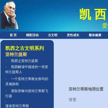
凯 西
爱
首 页
精彩活动
古文明
灵性成长
整体健康
凯西之古文明系列
亚特兰提斯
凯西之亚特兰提斯
凯西解读中描述的一些亚
特兰提斯人
一个亚特兰蒂斯女祭司的
灵魂旅程
亚特兰蒂斯地理位置
星际穿梭与亚特兰蒂斯飞
行器
背景
漫谈亚特兰蒂斯