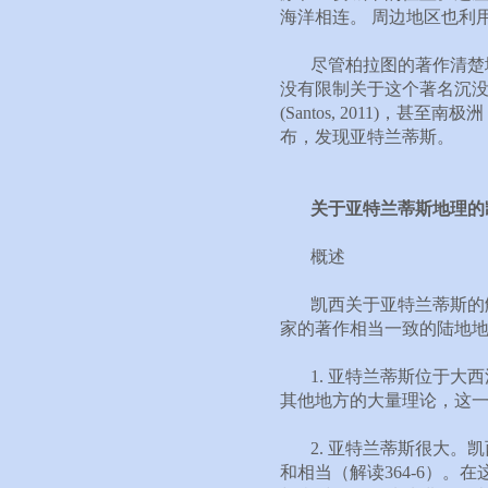
海洋相连。 周边地区也利
尽管柏拉图的著作清楚
没有限制关于这个著名沉没
(Santos, 2011)
，甚至南极洲
布，发现亚特兰蒂斯。
关于亚特兰蒂斯地理的
概述
凯西关于亚特兰蒂斯的
家的著作相当一致的陆地
1.
亚特兰蒂斯位于大西
其他地方的大量理论，这
2.
亚特兰蒂斯很大。凯
和相当（解读
364-6
）。在