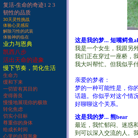
复活-生命的奇迹1 2 3
韧性的品质
30天灵性挑战
体验心灵感应
解除习性的武装
体验神的临在
这是我的梦... 短嘴鳄鱼alli
业力与恩典
我是一个女生，我跟另
凯西八步
我们正在穿过一座桥，
活出天命的迹象
我大叫帮忙。但我似乎
慢下节奏，简化生活
生命力
亲爱的梦者：
缓和下来
梦的一种可能性是，你
一切皆有其目的
话题。你似乎对这个情
变得善良
慢慢地展现你的极致
好聊聊这个关系。
转化焦虑
切实小目标
这是我的梦... 熊bear
尊重你的身体
最近，我忙郁闷、迷惑
给成长时间
到可以深入交流的人。
心里的自我形象