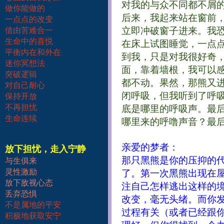
对我的与众不同都不屑
做你能做的
后来，我起来站在窗前
一点点的改变
立即冲破窗子进来。我
借由苦难合一
生命中的喜悦
在床上试图睡觉，一点
平衡内在和外在
到我，只是对我很好奇
迷你冥想法
面，靠着墙根，我可以
突破逻辑
都不动。果然，那熊又
对自己耐心
闭呼吸，但我听到了呼
保持开放
不再担忧
底是哪里的呼吸声。最
生命连续
哪里来的呼噜声音？最
亲爱的梦者：
放下担忧，走入宁静
那只黑熊是你的压抑的
与生俱来
灵性激励
了。第一次黑熊出现在
放下敌视心态
注自己怎样逃出这样的
丢弃恐惧
改变，毫无头绪。而你
不是属地的平安
过程有关（或者已经跟
积极地获取安宁