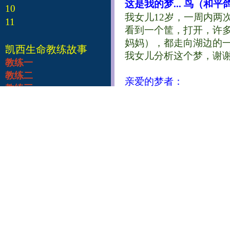
这是我的梦... 鸟（和平鸽
10
我女儿12岁，一周内两
11
看到一个筐，打开，许
妈妈），都走向湖边的
凯西生命教练故事
我女儿分析这个梦，谢
教练一
教练二
亲爱的梦者：
教练三
鸽子可以有许多含义，
教练四
子象征着和平、爱、自
教练五
女儿，暗示她与圣灵的
教练六
可以得到。除非她自己
教练七
的含义，从那里入手。
教练八
教练九
这是我的梦... 鸟（鹰Eag
教练十
昨天下午，我打了个盹
在玩耍，忽然一个人大叫
有看到有熊。然后我朝
士递给我一个东西，我