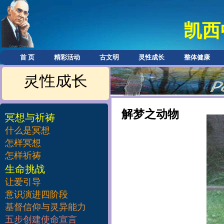
凯西
首 页
精彩活动
古文明
灵性成长
整体健康
灵性成长
解梦之动物
冥想与祈祷
什么是冥想
怎样冥想
怎样祈祷
​生命挑战
让爱引导
意识演进四阶段
基督信仰与灵异能力
五步创建使命宣言