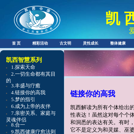
凯 
首 页
精彩活动
古文明
灵性成长
整体健康
凯西智慧系列
​1.探索天命
​2.
一切生命都有其目
的
3.
丰盛与疗癒
4.
链接你的高我
链接你的高我
5.
梦的指引
6.
成为上帝的友伴
凯西解读为所有个体给出
7.
亲密关系、家庭与
性表达！虽然这对每个个
灵魂伴侣
和洞悉的表达有关。有时，
8.
合一
它不是定义为和灵媒、巫
9.凯西健康疗愈法则