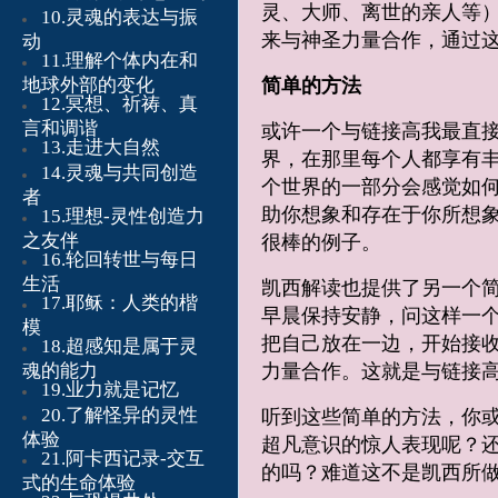
灵、大师、离世的亲人等
10.灵魂的表达与振
来与神圣力量合作，通过
动
11.理解个体内在和
地球外部的变化
简单的方法
12.冥想、祈祷、真
言和调谐
或许一个与链接高我最直
13.走进大自然
界，在那里每个人都享有
14.灵魂与共同创造
个世界的一部分会感觉如
者
助你想象和存在于你所想
15.理想-灵性创造力
之友伴
很棒的例子。
16.轮回转世与每日
生活
凯西解读也提供了另一个
17.耶稣：人类的楷
早晨保持安静，问这样一个
模
把自己放在一边，开始接
18.超感知是属于灵
魂的能力
力量合作。这就是与链接
19.业力就是记忆
20.了解怪异的灵性
听到这些简单的方法，你
体验
超凡意识的惊人表现呢？
21.阿卡西记录-交互
的吗？难道这不是凯西所
式的生命体验