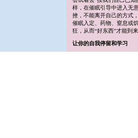
尝试着去“按我们自己已知
样，在催眠引导中进入无
挫，不能离开自己的方式
催眠入定、药物、窒息或饥
狂，从而“好东西”才能到
让你的自我停留和学习
凯西对无意识链接的态度类
的能力，那很好。但你如果
时，你的自我却离开了教室
以学习如何放松，变得透
你的呼吸可以训练自我变得
是我们关于内在指导的直觉
些肯定句去观察你的呼吸：
性（生命，神）通过我呼吸
来。”
在链接过程的下一个阶段