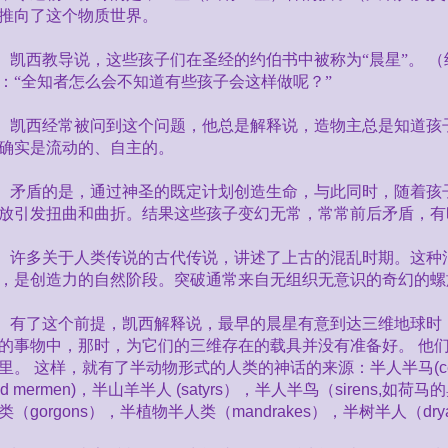
推向了这个物质世界。
凯西教导说，这些孩子们在圣经的约伯书中被称为“晨星”。
（
：“全知者怎么会不知道有些孩子会这样做呢？”
凯西经常被问到这个问题，他总是解释说，造物主总是知道孩
确实是流动的、自主的。
矛盾的是，通过神圣的既定计划创造生命，与此同时，随着孩
放引发扭曲和曲折。结果这些孩子变幻无常，常常前后矛盾，有
许多关于人类传说的古代传说，讲述了上古的混乱时期。这种
，是创造力的自然阶段。突破通常来自无组织无意识的奇幻的螺
有了这个前提，凯西解释说，最早的晨星有意到达三维地球时
的事物中，那时，为它们的三维存在的载具并没有准备好。
他
里。
这样，就有了半动物形式的人类的神话的来源：半人半马
(
d mermen)
，半山羊半人
(satyrs
），半人半鸟（
sirens,
如荷马的
类（
gorgons
），半植物半人类（
mandrakes
），半树半人（
dry