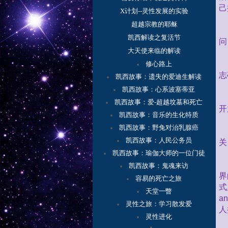
己
X计划--灵性发展的实验
超越宗教的耶稣
凯西解读之复活节
问
大天使来临的解读
修心路上
志
凯西故事：
遗失的爱迪生解读
凯西故事：心系波塞蒂亚
凯西故事：爱-超越坟墓和死亡
开
凯西故事：音乐的生化特质
凯西故事：野兔对治乳腺癌
凯西故事：人民公务员
关
凯西故事：瑜伽大师的一位门徒
凯西故事：鬼魂来访
界
容
易的死亡之旅
式
天堂一瞥
an
灵性之旅：学习散发爱
人
灵性进化