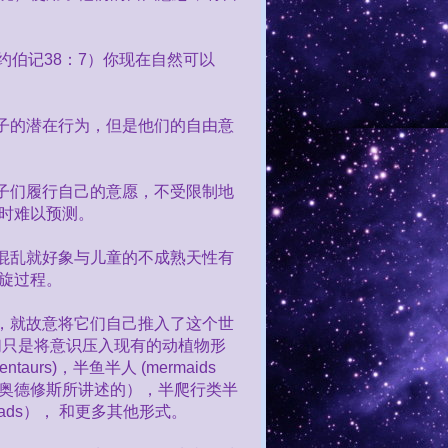
约伯记
38
：
7
）你现在自然可以
子的潜在行为，但是他们的自由意
子们履行自己的意愿，不受限制地
时难以预测。
混乱就好象与儿童的不成熟天性有
旋过程。
，就故意将它们自己推入了这个世
们只是将意识压入现有的动植物形
centaurs)
，半鱼半人
(mermaids
奥德修斯所讲述的），半爬行类半
ads
），
和更多其他形式。