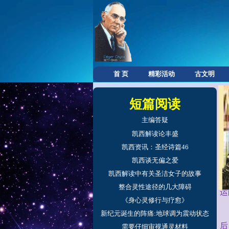
首 页
精彩活动
古文明
短篇阅读
主编答疑
凯西解读论丰盛
凯西资讯：圣经诗篇46
种
凯西谈无偏之爱
凯西解读中有关圣洁女子的故事
整合灵性途径的几大障碍
运
《身心灵修行与疗愈》
新纪元诞生的阵痛:地球调为震动状态
后
需要仔细审视通灵材料