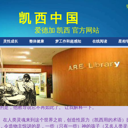
凯 西 中 国
爱德加
凯西 官方网站
·
灵性成长
整体健康
梦工作和超感知
在线阅读
星相
人类灵魂的迁
我们现在花几分钟来学习“灵魂迁徙（变形
transmigration
）”
表达或表现形式，到另一种形式的运动，但它最常用于描述在不
你可能会惊讶地听到，爱德加·凯西对阿卡西记录的解读，实
的是，他教导说它不再如此了。
让我解释一下。
在人类灵魂来到这个世界之前，创造性原力（凯西用的术语）
，令造物主惊讶的是，一些（只有一些）神的孩子（又名人类灵