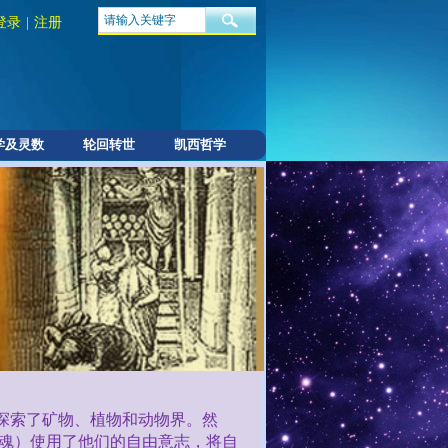
登录
|
注册
学及灵数
轮回转世
凯西哲学
移
概念，该术语描述的是生命本质从一
同动物体内的人类灵魂的迁徙。
际上证实了这件事确实发生过。
幸
探索了矿物、植物和动物界。然
魂）使用了他们的自由意志，将自