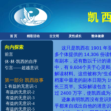
凯 西
首 页
精彩活动
古文明
灵性成长
整体健康
向内探索
这只是凯西在
1901
年
多个体提供的
14,306
份读
前言
有副本，还有数以千计的请
休·林·凯西的自序
中，有
9,604
个关于心灵和
引言——超越意识
解读材料。这些被称为“生
第一部分 凯西故事
档案中最老的副本日期为
1
1
有益的无意识-1
长三页半。实际解读包含
1
有益的无意识-2
过
2400
万字，使凯西成为
有益的无意识-3
迹象表明凯西没有意识
有益的无意识-4
乎都来自或出自他的潜意识
有益的无意识-5