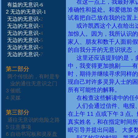
在这一点上，我最好承
有益的无意识-6
准确性和
益处。和爱德加·
2
无边的无意识-1
试着把自己放在我的位置上
无边的无意识-
2
或许凯西这个人在给出
无边的无意识-
3
无边的无意识-
4
加惊人。因为，我所认识的
无边的无意识-
5
家人、朋友和数千人面前假
无边的无意识-
6
的自我分开的无意识状态，
无边的无意识-
7
这里还应该提到的是，
中，我变得更加挑剔——有
第二部分
时，期待并继续寻求同样的
两个传统的，有时是专
现自己对许多灵异人士的困
业的通往无意识之门
所有可能性的解释。
3
催眠
在检查这些解读中的任
4
灵媒
人们会通过信件、电报
第三部分
在上午
11
点或下午
3
点。
通往无意识的危险之路
真实姓名，和在指定时间所
5
注意事项
眠引导并提出问题。
大多
6
自动书写板和灵巫盘
到了约定的时间，凯西