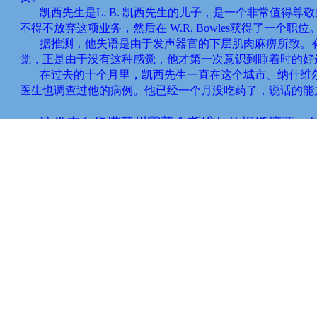
凯西先生是
L. B.
凯西先生的儿子，是一个非常值得尊敬
不得不放弃这项业务，然后在
W.R. Bowles
获得了一个职位
据推测，他失语是由于发声器官的下层肌肉麻痹所致。
觉，正是由于没有这种感觉，他才第一次意识到睡着时的好
在过去的十个月里，凯西先生一直在这个城市、纳什维
医生也调查过他的病例。他已经一个月没吃药了，说话的能
这份来自肯塔基州霍普金斯维尔的报纸摘要，
尝试催眠疗法。
在让自己进入睡眠状态后，爱德
法和催眠术的朋友林艾尔（
Al Layne
），试图向熟
了他们。一种奇怪的伙伴关系发展起来。
当他的
恢复声音；
当林艾尔在一个病例上需要帮助时，
1902
年，我父亲在肯塔基州绿保龄（
Bowling
动，并为一群年轻人发明了一种名为“
Pit
”的纸片
绿保龄
将其发