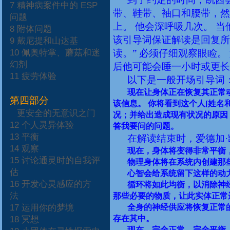
7
精神病案件中的
ESP
带、鞋带、袖口和腰带，然
问题
上。
他会深呼吸几次。
当
8
附体问题
该引导词保证解读是回复所
9
戴尼提和山达基
10
佩奥特掌、蘑菇和迷
读。”
必须仔细观察眼睑。
幻剂
后他可能会睡一小时或更长
11
疲劳体验
以下是一般开场引导词
现在让身体正在恢复其正常
第四部分
该信息。 你将看到这个人
[
姓名
更安全的无意识之门
况；并给出造成现有状况的原因
12
个人灵异体验
答我要问的问题。
13
平衡
在解读结束时，爱德加·
14
观察
现在，身体将变得非常平衡
15
讨论通灵时的自我评
物理身体将在系统内创建那
估
心智会给系统留下这样的动
16
开发心灵感应的方
循环将如此均衡，以消除神
法
那些必要的物质，让此实体正常
17
运用你的梦境
全身的神经供应将恢复正常
存在其中。
18
冥想
现在，完全正常，完全平衡