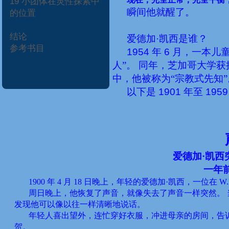
19
小团体在灵性探索中
瞬间他就醒了。
的位置
结论
爱德加·凯西是谁？
参考书目
1954
年
6
月，一本儿童
人”。
同年，芝加哥大学获
中，他被称为“宗教式先知”
以下是
1901
年至
195
爱德加·凯西
一年
1900
年
4
月
18
日晚上，年轻的爱德加·凯西，一位在
W.
周日晚上，他恢复了声音，就像失去了声音一样突然。
发现他可以像以往一样清晰地说话。
年轻人喜出望外，连忙穿好衣服，冲进母亲的房间，告
贺。