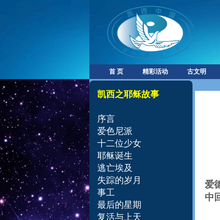
首 页
精彩活动
古文明
凯西之耶稣故事​
序言
爱色尼派
十二位少女
耶稣诞生
逃亡埃及
失踪的岁月
爱
事工
中
最后的星期
复活与上天