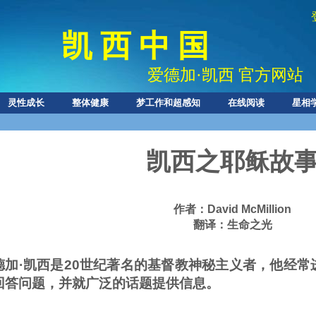
凯 西 中 国
爱德加
·
凯西 官方网站
灵性成长
整体健康
梦工作和超感知
在线阅读
星相
凯西之耶稣故
作者：
David McMillion
翻译：生命之光
德加
·
凯西是
20
世纪著名的基督教神秘主义者，他经常
回答问题，并就广泛的话题提供信息。