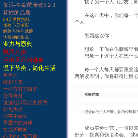
找了另一个人（朋友，
复活-生命的奇迹1 2 3
韧性的品质
在这
21
天中，你们每一
30天灵性挑战
个人。
体验心灵感应
解除习性的武装
凯西建议你：
体验神的临在
业力与恩典
想象一下你在你脑海里
凯西八步
想象一下这个人在想什
活出天命的迹象
慢下节奏，简化生活
每一个人每天都要重复
生命力
西解读表明，你将获得理解
缓和下来
一切皆有其目的
实验结果
变得善良
慢慢地展现你的极致
转化焦虑
记录你的个人经验，你的经历和
切实小目标
尊重你的身体
成员实验研究，一直以
给成长时间
部分：探索和领悟协会。“协
心里的自我形象