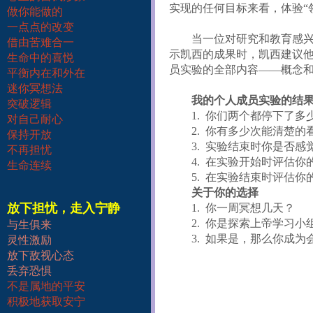
实现的任何目标来看，体验“
做你能做的
一点点的改变
当一位对研究和教育感
借由苦难合一
示凯西的成果时，凯西建议他
生命中的喜悦
员实验的全部内容
——
概念
平衡内在和外在
迷你冥想法
我的个人成员实验的结
突破逻辑
1.
你们两个都停下了多
对自己耐心
2.
你有多少次能清楚的
保持开放
3.
实验结束时你是否感
不再担忧
4.
在实验开始时评估你
生命连续
5.
在实验结束时评估你
关于你的选择
放下担忧，走入宁静
1.
你一周冥想几天？
2.
你是探索上帝学习小
与生俱来
3.
如果是，那么你成为
灵性激励
放下敌视心态
丢弃恐惧
不是属地的平安
积极地获取安宁