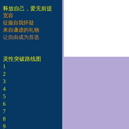
释放自己，爱无前提
宽容
征服自我怀疑
来自谦虚的礼物
让自由成为首选
灵性突破路线图
1
2
3
4
5
6
7
8
9