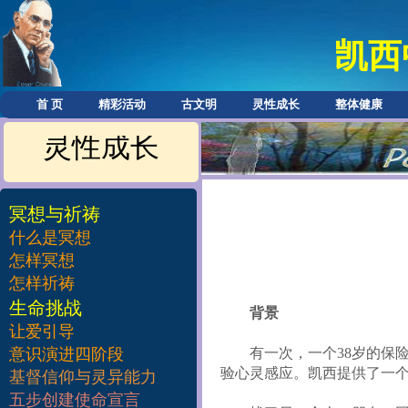
凯西
首 页
精彩活动
古文明
灵性成长
整体健康
灵性成长
冥想与祈祷
什么是冥想
怎样冥想
怎样祈祷
​生命挑战
背景
让爱引导
意识演进四阶段
有一次，一个
38
岁的保
验心灵感应。凯西提供了一
基督信仰与灵异能力
五步创建使命宣言