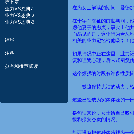
第七章
在为女士解读的期间，爱德
业力
VS
恩典-1
业力
VS
恩典-2
在十字军东征的前世期间，
业力
VS
恩典-3
虑他妻子的忠贞，事实上他
而易见的是，这个行为合法
结尾
相关的业力记忆给他吸引了
注释
如果情况中止在这里，业力
复和诅咒心理，后来试图复
参考和
推荐
阅读
这个烦扰的时段有许多性质
……
被迫保持贞洁的动力，
这些已经成为实体体验的一
换句话来说，女士给自己吸
恨和报复态度的情况。
凯西没有把这种体验视为一