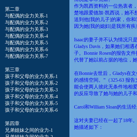
作为凯西资料的一位热衷者
第二章
楚地跟爱德加
·
凯西说，她不
与配偶的业力
关系-1
送到他
[
我的儿子
]
的家，你和
与配偶的业力
关系-2
因为她
[
我的媳妇
]
是我所有疾
与配偶的业力
关系-3
与配偶的业力
关系-4
Isaac
的妻子并不认为情况只
与配偶的业力
关系-5
Gladys Davis
，如果她们相遇
与配偶的业力
关系-6
子。
Bonnie Rosen
的报告文件
与配偶的业力
关系-7
代替了她以前占据的地位，
第三章
在
Bonnie
去世后，
Gladys
在文
孩子和
父母
的业力关系-1
的感情空间。
”
（
325-63
报告
孩子和
父母
的业力关系-2
能会使两人彼此无条件地相
孩子和
父母
的业力关系-3
的反应导致了她与她的儿子
孩子和
父母
的业力关系-4
孩子和
父母
的业力关系-5
Carol
和
William Sloan
的生活经
孩子和
父母
的业力关系-6
这对夫妻已经在一起了
18
年。
第四章
她描述如下：
兄弟姐妹之间的业力-1
兄弟姐妹之间的业力-2