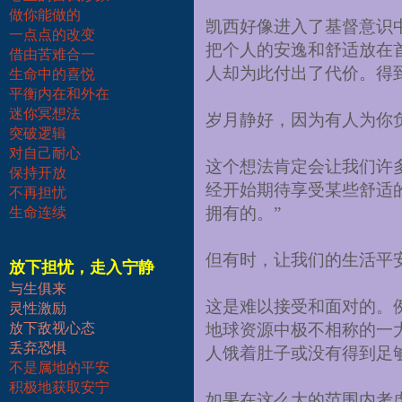
做你能做的
凯西好像进入了基督意识
一点点的改变
把个人的安逸和舒适放在
借由苦难合一
人却为此付出了代价。得
生命中的喜悦
平衡内在和外在
迷你冥想法
岁月静好，因为有人为你
突破逻辑
对自己耐心
这个想法肯定会让我们许
保持开放
经开始期待享受某些舒适
不再担忧
拥有的。”
生命连续
但有时，让我们的生活平
放下担忧，走入宁静
与生俱来
这是难以接受和面对的。
灵性激励
放下敌视心态
地球资源中极不相称的一
丢弃恐惧
人饿着肚子或没有得到足
不是属地的平安
积极地获取安宁
如果在这么大的范围内考