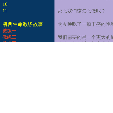
10
11
那么我们该怎么做呢？
凯西生命教练故事
为今晚吃了一顿丰盛的晚
教练一
教练二
我们需要的是一个更大的
教练三
他的一些舒适可能变成他
教练四
而它没有真正给我们的灵
教练五
教练六
小贴士：仔细看看是什么
教练七
得内心或身体的表面平和
教练八
只是一开始的一点点事情
教练九
作者：Mark教授
教练十
翻译：Leo
校对：Winston