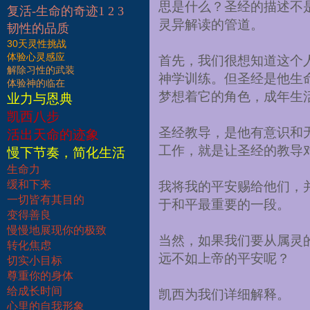
思是什么？圣经的描述不
复活-生命的奇迹1 2 3
灵异解读的管道。
韧性的品质
30天灵性挑战
体验心灵感应
首先，我们很想知道这个
解除习性的武装
神学训练。但圣经是他生
体验神的临在
梦想着它的角色，成年生
业力与恩典
凯西八步
圣经教导，是他有意识和
活出天命的迹象
工作，就是让圣经的教导
慢下节奏，简化生活
生命力
缓和下来
我将我的平安赐给他们，
一切皆有其目的
于和平最重要的一段。
变得善良
慢慢地展现你的极致
当然，如果我们要从属灵
转化焦虑
远不如上帝的平安呢？
切实小目标
尊重你的身体
给成长时间
凯西为我们详细解释。
心里的自我形象