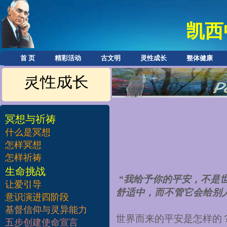
凯西
首 页
精彩活动
古文明
灵性成长
整体健康
灵性成长
冥想与祈祷
什么是冥想
怎样冥想
怎样祈祷
​生命挑战
“我给予你的平安，不是
让爱引导
舒适中，而不管它会给别
意识演进四阶段
基督信仰与灵异能力
世界而来的平安是怎样的
五步创建使命宣言