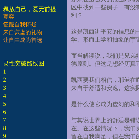
区中找到一些例子。有没
释放自己，爱无前提
利？
宽容
征服自我怀疑
这是凯西讲平安的信息的
来自谦虚的礼物
学、形而上学和抽象的宇
让自由成为首选
而当解读说，我们是兄弟
灵性突破路线图
德原则。但这是想经历真
1
2
凯西要我们相信，耶稣在
3
来自于舒适和安逸。这实
4
5
是什么使它成为虚幻的和
6
7
与其说世界上的舒适是错
8
在。在这些情况下，我们
9
留在自我满足，但在我们