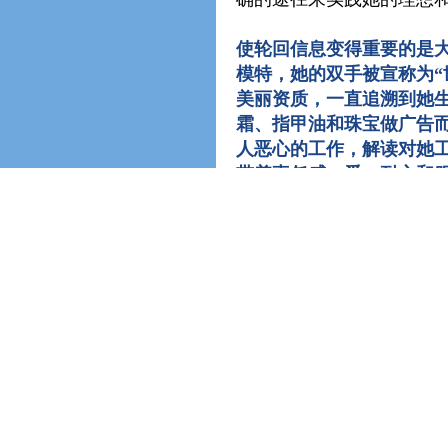
使轮回信息变得重要的是
模特，她的双手被宣称为“
美丽资质，一直追溯到她
霜、指甲油和珠宝做广告
人恶心的工作，解读对她工
带着责任感、爱、耐心和
手显现出来
（解读1286-1
各种天赋同样可以被追溯
中找到根源。例如，一位四
去了解和处理正在造成她
为爱她和体贴她的好男人
求，在他们的婚姻期间她
近来，一个以前的求婚者
这个男人是有妇之夫——