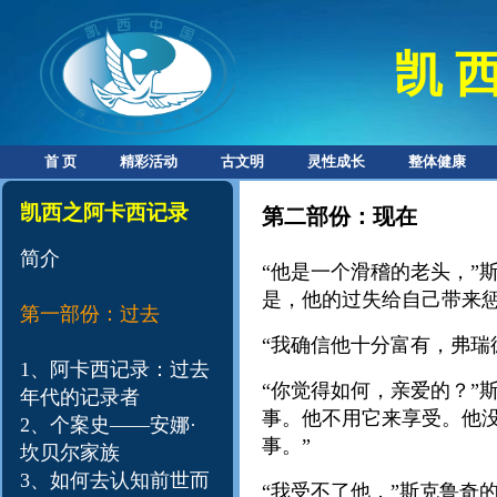
凯 西
首 页
精彩活动
古文明
灵性成长
整体健康
凯西之阿卡西记录
第二部份：现在
简介
“他是一个滑稽的老头，”
是，他的过失给自己带来惩
第一部份：过去
“我确信他十分富有，弗瑞
1、阿卡西记录：过去
“你觉得如何，亲爱的？”
年代的记录者
事。他不用它来享受。他
2、个案史——安娜·
事。”
坎贝尔家族
3、如何去认知前世而
“我受不了他，”斯克鲁奇