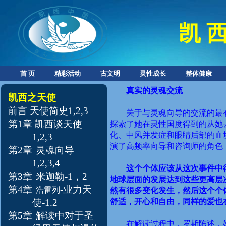
凯 西
首 页
精彩活动
古文明
灵性成长
整体健康
真实的灵魂交流
凯西之天使
前言
天使简史1
,
2
,
3
关于与灵魂向导的交流的最
第1章
凯西谈天使
探索了她在灵性国度得到的从她
化、中风并发症和眼睛后部的血
1
,
2
,
3
演了高频率向导和咨询师的角色
第2章
灵魂向导
1
,
2
,
3
,
4
这个个体应该从这次事件中
第3章
米迦勒
-
1
，
2
地球层面的发展达到这些更高层
第4章
-
业力天
浩雷列
然有很多变化发生，然后这个个
使-
1
.
2
舒适，开心和自由，同样的爱也
第5章
解读中对于圣
在解读过程中，罗斯陈述，