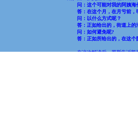
问：这个可能对我的阿姨海
答：在这个月，在月亏前，
问：以什么方式呢？
答：正如给出的，街道上的
问：如何避免呢
?
答：正如所给出的，在这个
在这次解读后，罗斯告诉凯
尔就站在卧室内。在同一个月，
适当的预防的话，将会在因肺炎
间确实发生了真实的交流。（解
在那个冬天，罗斯有了其他
完成妊娠的一系列健康饮食、休
罗斯的丈夫爱德华因一位氏
亡时，她大声说出露西尔在房间
西尔非常真实的接触，实际上，
斯与母亲的交流，爱德华询问了