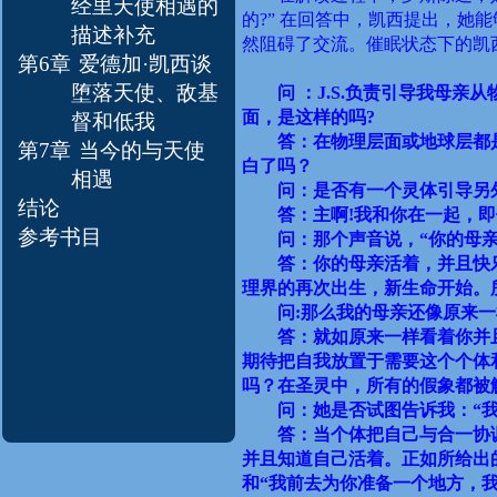
经里天使相遇的
的
?
”
在回答中，凯西提出，她能
描述补充
然阻碍了交流。催眠状态下的凯
第6章
爱德加·凯西谈
堕落天使、敌基
问 ：
J.S.
负责引导我母亲从
面，是这样的吗
?
督和低我
答：在物理层面或地球层都
第7章
当今的与天使
白了吗？
相遇
问：是否有一个灵体引导另
结论
答：主啊
!
我和你在一起，即
参考书目
问：那个声音说，“你的母
答：你的母亲活着，并且快
理界的再次出生，新生命开始。
问
:
那么我的母亲还像原来一
答：就如原来一样看着你并
期待把自我放置于需要这个个体
吗？在圣灵中，所有的假象都被
问：她是否试图告诉我：“
答：当个体把自己与合一协
并且知道自己活着。正如所给出
和“我前去为你准备一个地方，