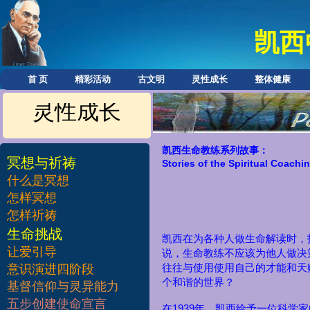
凯西
首 页
精彩活动
古文明
灵性成长
整体健康
灵性成长
凯西生命教练系列故事：
冥想与祈祷
Stories of the Spiritual Coachi
什么是冥想
怎样冥想
怎样祈祷
​生命挑战
凯西在为各种人做生命解读时，
让爱引导
说，生命教练不应该为他人做决
意识演进四阶段
往往与使用使用自己的才能和天
个和谐的世界？
基督信仰与灵异能力
五步创建使命宣言
1939
在
年，凯西给予一位科学家