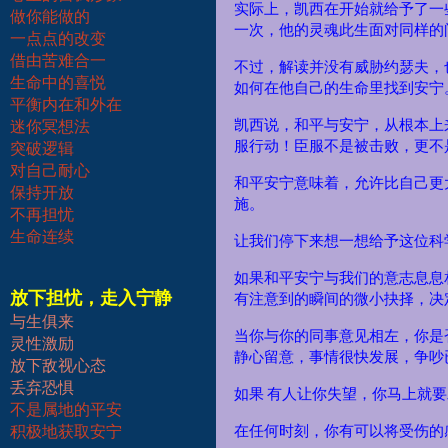
实际上，凯西在开始就给予了一
做你能做的
一次，他的灵魂此生面对同样的
一点点的改变
借由苦难合一
不过，解读并没有威胁约瑟夫，
生命中的喜悦
如何在他自己的生命里找到安宁
平衡内在和外在
凯西说，和平与安宁，从根本上
迷你冥想法
服行动！臣服不是被击败，更不
突破逻辑
对自己耐心
和平安宁意味着，允许比自己更
保持开放
施。
不再担忧
生命连续
让我们停下来想一想给予这位科
如果和平安宁与我们的意志息息
放下担忧，走入宁静
有注意到的瞬间的微小抉择，决
与生俱来
当你与你的同事意见相左，你是
灵性激励
静心留意，事情很快发展，争吵
放下敌视心态
丢弃恐惧
如果
有人让你失望，你马上就要
不是属地的平安
积极地获取安宁
在任何时刻，你有可以将受伤的