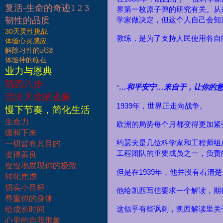
复活-生命的奇迹1 2 3
界第一枚原子弹的研究有关。从
韧性的品质
学家做决定，但这个人自己会知
30天灵性挑战
教练，是为了支持人民使用各自
体验心灵感应
解除习性的武装
体验神的临在
业力与恩典
凯西八步
…
…
和平安宁
来自于，让你的
“
活出天命的迹象
1939
年，世界正走向战争。
慢下节奏，简化生活
生命力
欧洲的局势每个月都变得更加紧
缓和下来
约瑟夫是几位科学家和工程师组
一切皆有其目的
工程团队的重要成员之一，负责
变得善良
慢慢地展现你的极致
1939
但是在
年，他并没有看清楚
转化焦虑
切实小目标
他给凯西写信要求一个解读，期
尊重你的身体
给成长时间
这似乎有些讽刺，凯西解读里关
心里的自我形象