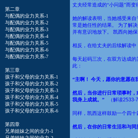
丈夫经常造成的“小问题”而
第二章
与配偶的业力
关系-1
她的解读表明，当她感受来自
与配偶的业力
关系-2
常是她任性的结果。
为了解决
与配偶的业力
关系-3
并有意识地放下。
凯西向她保
与配偶的业力
关系-4
与配偶的业力
关系-5
相反，在给丈夫的后续解读中
与配偶的业力
关系-6
与配偶的业力
关系-7
每天起码三次，在双方达成的
此：
第三章
孩子和
父母
的业力关系-1
“主啊！
今天，愿你的意愿在
孩子和
父母
的业力关系-2
孩子和
父母
的业力关系-3
然后，当你进行日常琐事时，
孩子和
父母
的业力关系-4
我身上成就。”
（解读
2533-
孩子和
父母
的业力关系-5
孩子和
父母
的业力关系-6
同样，凯西这样鼓励一个四十
第四章
然后，在你的日常生活和与同
兄弟姐妹之间的业力-1
兄弟姐妹之间的业力-2