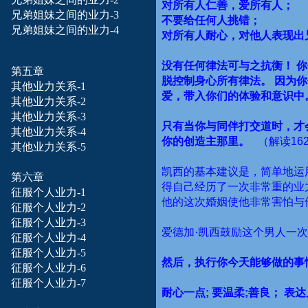
对所有人仁善，爱所有人；
兄弟姐妹之间的业力-3
不要给任何人挑错；
兄弟姐妹之间的业力-4
对所有人耐心，对他人表现出
没有任何律法可与之抗衡！
你
第五章
脱控制身心所有律法。
因为你
其他业力关系-1
爱，带入你们的体验和意识中
其他业力关系-2
其他业力关系-3
只有当你与同伴打交道时，才
其他业力关系-4
你的创造主那里。
（解读
162
其他业力关系-5
凯西的基本建议是，简单地运
第六章
得自己经历了一次非常重的业
征服个人业力-1
他的这次婚姻使他非常害怕与
征服个人业力-2
征服个人业力-3
爱德加·凯西鼓励这个男人一
征服个人业力-4
征服个人业力-5
然后，执行你今天能够做的事
征服个人业力-6
征服个人业力-7
耐心一点
;
要温柔
;
善良；
表达