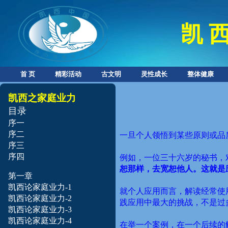
凯 西
首 页
精彩活动
古文明
灵性成长
整体健康
凯西之家庭业力
目录
序一
序二
一旦个人领悟到某些原则或品
序三
序四
例如，一位三十六岁的秘书，
恕那样，去宽恕他人。这就是
第一章
凯西论家庭业力-1
就个人应用而言，解读经常使
凯西论家庭业力-2
践应用中最大的挑战，不是过
凯西论家庭业力-3
凯西论家庭业力-4
在举一个案例，在一个后续的