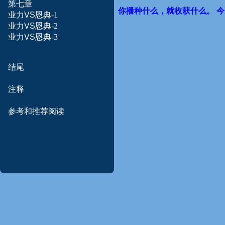
第七章
你播种什么，就收获什么。
今
业力
VS
恩典-1
业力
VS
恩典-2
业力
VS
恩典-3
结尾
注释
参考和
推荐
阅读